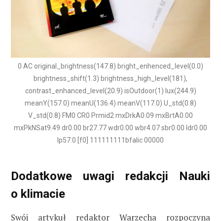
0 AC original_brightness(147.8) bright_enhenced_level(0.0)
brightness_shift(1.3) brightness_high_level(181),
contrast_enhanced_level(20.9) isOutdoor(1) lux(244.9)
meanY(157.0) meanU(136.4) meanV(117.0) U_std(0.8)
V_std(0.8) FM0 CR0 Prmid2 mxDrkA0.09 mxBrtA0.00
mxPkNSat9.49 dr0.00 br27.77 wdr0.00 wbr4.07 sbr0.00 ldr0.00
lp57.0 [f0] 111111111bfalic 00000
Dodatkowe uwagi redakcji Nauki
o klimacie
Swój artykuł redaktor Warzecha rozpoczyna