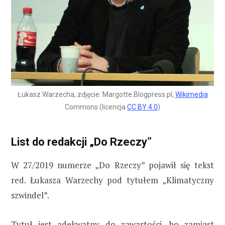
Łukasz Warzecha, zdjęcie: Margotte.Blogpress.pl,
Wikimedia
Commons (licencja
CC BY 4.0
)
List do redakcji „Do Rzeczy”
W 27/2019 numerze „Do Rzeczy” pojawił się tekst
red. Łukasza Warzechy pod tytułem „Klimatyczny
szwindel”.
Tytuł jest adekwatny do zawartości, bo zamiast