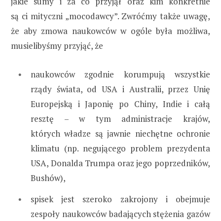
jakie sumy i za co przyjął oraz kim konkretnie
są ci mityczni „mocodawcy”. Zwróćmy także uwagę,
że aby zmowa naukowców w ogóle była możliwa,
musielibyśmy przyjąć, że
naukowców zgodnie korumpują wszystkie
rządy świata, od USA i Australii, przez Unię
Europejską i Japonię po Chiny, Indie i całą
resztę – w tym administracje krajów,
których władze są jawnie niechętne ochronie
klimatu (np. negującego problem prezydenta
USA, Donalda Trumpa oraz jego poprzedników,
Bushów),
spisek jest szeroko zakrojony i obejmuje
zespoły naukowców badających stężenia gazów