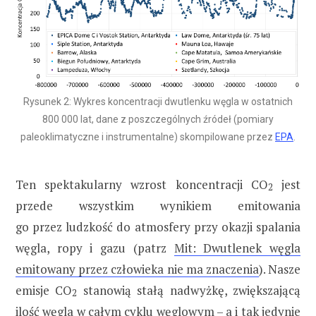
Rysunek 2: Wykres koncentracji dwutlenku węgla w ostatnich
800 000 lat, dane z poszczególnych źródeł (pomiary
paleoklimatyczne i instrumentalne) skompilowane przez
EPA
.
Ten spektakularny wzrost koncentracji CO
jest
2
przede wszystkim wynikiem emitowania
go przez ludzkość do atmosfery przy okazji spalania
węgla, ropy i gazu (patrz
Mit: Dwutlenek węgla
emitowany przez człowieka nie ma znaczenia
). Nasze
emisje CO
stanowią stałą nadwyżkę, zwiększającą
2
ilość węgla w całym cyklu węglowym – a i tak jedynie