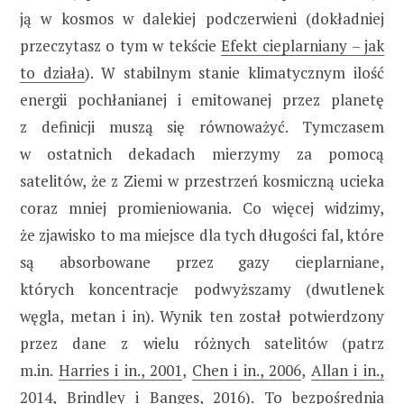
ją w kosmos w dalekiej podczerwieni (dokładniej
przeczytasz o tym w tekście
Efekt cieplarniany – jak
to działa
). W stabilnym stanie klimatycznym ilość
energii pochłanianej i emitowanej przez planetę
z definicji muszą się równoważyć. Tymczasem
w ostatnich dekadach mierzymy za pomocą
satelitów, że z Ziemi w przestrzeń kosmiczną ucieka
coraz mniej promieniowania. Co więcej widzimy,
że zjawisko to ma miejsce dla tych długości fal, które
są absorbowane przez gazy cieplarniane,
których koncentracje podwyższamy (dwutlenek
węgla, metan i in). Wynik ten został potwierdzony
przez dane z wielu różnych satelitów (patrz
m.in.
Harries i in., 2001
,
Chen i in., 2006
,
Allan i in.,
2014
,
Brindley i Banges, 2016
). To bezpośrednia