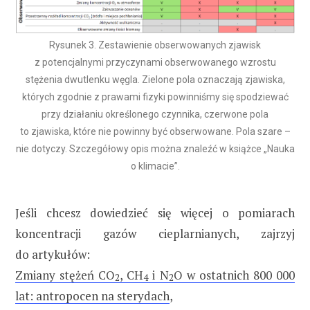
Rysunek 3. Zestawienie obserwowanych zjawisk
z potencjalnymi przyczynami obserwowanego wzrostu
stężenia dwutlenku węgla. Zielone pola oznaczają zjawiska,
których zgodnie z prawami fizyki powinniśmy się spodziewać
przy działaniu określonego czynnika, czerwone pola
to zjawiska, które nie powinny być obserwowane. Pola szare –
nie dotyczy. Szczegółowy opis można znaleźć w książce „Nauka
o klimacie”.
Jeśli chcesz dowiedzieć się więcej o pomiarach
koncentracji gazów cieplarnianych, zajrzyj
do artykułów:
Zmiany stężeń CO
, CH
i N
O w ostatnich 800 000
2
4
2
lat: antropocen na sterydach
,