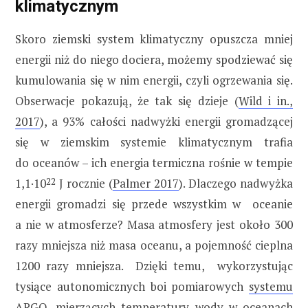
klimatycznym
Skoro ziemski system klimatyczny opuszcza mniej
energii niż do niego dociera, możemy spodziewać się
kumulowania się w nim energii, czyli ogrzewania się.
Obserwacje pokazują, że tak się dzieje (
Wild i in.,
2017
), a 93% całości nadwyżki energii gromadzącej
się w ziemskim systemie klimatycznym trafia
do oceanów – ich energia termiczna rośnie w tempie
1,1·10
22
J rocznie (
Palmer 2017
). Dlaczego nadwyżka
energii gromadzi się przede wszystkim w oceanie
a nie w atmosferze? Masa atmosfery jest około 300
razy mniejsza niż masa oceanu, a pojemność cieplna
1200 razy mniejsza. Dzięki temu, wykorzystując
tysiące autonomicznych boi pomiarowych
systemu
ARGO
, mierzących temperatury wody w oceanach