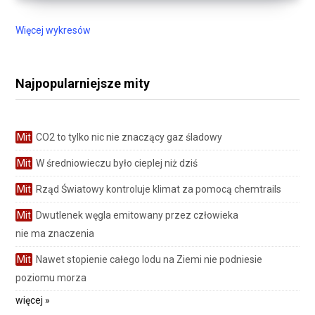
Więcej wykresów
Najpopularniejsze mity
Mit
CO2 to tylko nic nie znaczący gaz śladowy
Mit
W średniowieczu było cieplej niż dziś
Mit
Rząd Światowy kontroluje klimat za pomocą chemtrails
Mit
Dwutlenek węgla emitowany przez człowieka
nie ma znaczenia
Mit
Nawet stopienie całego lodu na Ziemi nie podniesie
poziomu morza
więcej »