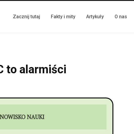
Zacznij tutaj
Fakty i mity
Artykuły
O nas
 to alarmiści
NOWISKO NAUKI