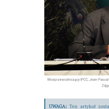
Wiceprzewodniczący IPCC, Jean-Pascal
Zdję
UWAGA:
Ten artykuł zost