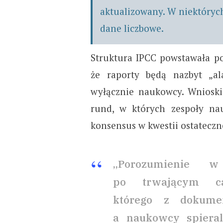
aktualizowany. W niektóry
dane liczbowe.
Struktura IPCC powstawała po
że raporty będą nazbyt „ala
wyłącznie naukowcy. Wnioski
rund, w których zespoły na
konsensus w kwestii ostatecz
„Porozumienie w
po trwającym ca
którego z dokume
a naukowcy spieral