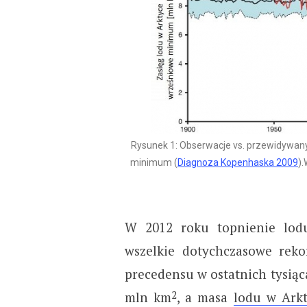
Rysunek 1: Obserwacje vs. przewidywan
minimum (
Diagnoza Kopenhaska 2009
)
W 2012 roku topnienie lodu
wszelkie dotychczasowe rek
precedensu w ostatnich tysiąca
2
mln km
, a masa
lodu w Arkt