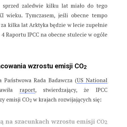
sprzed zaledwie kilku lat miało do tego
XI wieku. Tymczasem, jeśli obecne tempo
 za kilka lat Arktyka będzie w lecie zupełnie
 4 Raportu IPCC na obecne stulecie w ogóle
cowania wzrostu emisji CO
2
a Państwowa Rada Badawcza (
US National
tawiła
raport
, stwierdzający, że IPCC
zy emisji CO
w krajach rozwijających się:
2
ją na szacunkach wzrostu emisji CO
2