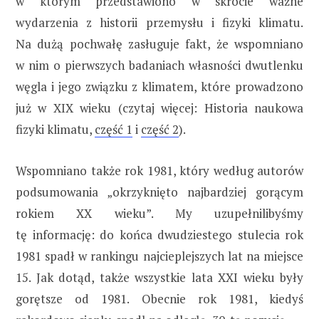
w którym przedstawiono w skrócie ważne
wydarzenia z historii przemysłu i fizyki klimatu.
Na dużą pochwałę zasługuje fakt, że wspomniano
w nim o pierwszych badaniach własności dwutlenku
węgla i jego związku z klimatem, które prowadzono
już w XIX wieku (czytaj więcej: Historia naukowa
fizyki klimatu,
część 1
i
część 2
).
Wspomniano także rok 1981, który według autorów
podsumowania „okrzyknięto najbardziej gorącym
rokiem XX wieku”. My uzupełnilibyśmy
tę informację: do końca dwudziestego stulecia rok
1981 spadł w rankingu najcieplejszych lat na miejsce
15. Jak dotąd, także wszystkie lata XXI wieku były
gorętsze od 1981. Obecnie rok 1981, kiedyś