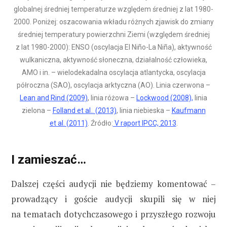
globalnej średniej temperaturze względem średniej z lat 1980-
2000. Poniżej: oszacowania wkładu różnych zjawisk do zmiany
średniej temperatury powierzchni Ziemi (względem średniej
z lat 1980-2000): ENSO (oscylacja El Niño-La Niña), aktywność
wulkaniczna, aktywność słoneczna, działalność człowieka,
AMO i in. – wielodekadalna oscylacja atlantycka, oscylacja
półroczna (SAO), oscylacja arktyczna (AO). Linia czerwona –
Lean and Rind (2009)
, linia różowa –
Lockwood (2008),
linia
zielona –
Folland et al.. (2013)
, linia niebieska –
Kaufmann
et al. (2011)
. Źródło:
V raport IPCC, 2013
.
I zamieszać…
Dalszej części audycji nie będziemy komentować –
prowadzący i goście audycji skupili się w niej
na tematach dotychczasowego i przyszłego rozwoju