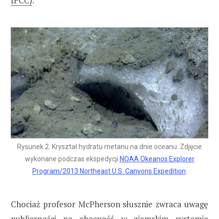
IPCC)
.
Rysunek 2. Kryształ hydratu metanu na dnie oceanu. Zdjęcie
wykonane podczas ekspedycji
NOAA Okeanos Explorer
Program/2013 Northeast U.S. Canyons Expedition
.
Chociaż profesor McPherson słusznie zwraca uwagę
publiczności na obecność w ziemskim systemie