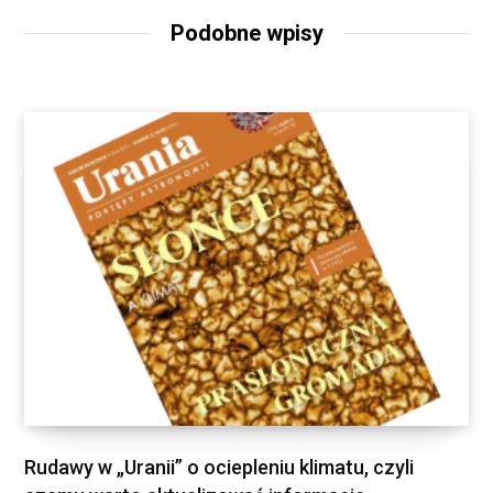
Podobne wpisy
Rudawy w „Uranii” o ociepleniu klimatu, czyli