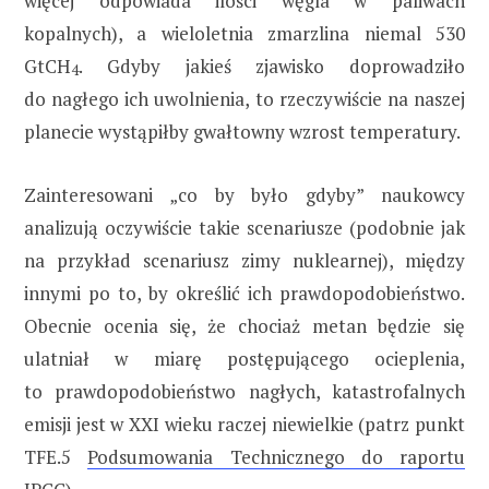
więcej odpowiada ilości węgla w paliwach
kopalnych), a wieloletnia zmarzlina niemal 530
GtCH
. Gdyby jakieś zjawisko doprowadziło
4
do nagłego ich uwolnienia, to rzeczywiście na naszej
planecie wystąpiłby gwałtowny wzrost temperatury.
Zainteresowani „co by było gdyby” naukowcy
analizują oczywiście takie scenariusze (podobnie jak
na przykład scenariusz zimy nuklearnej), między
innymi po to, by określić ich prawdopodobieństwo.
Obecnie ocenia się, że chociaż metan będzie się
ulatniał w miarę postępującego ocieplenia,
to prawdopodobieństwo nagłych, katastrofalnych
emisji jest w XXI wieku raczej niewielkie (patrz punkt
TFE.5
Podsumowania Technicznego do raportu