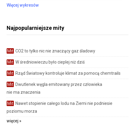
Więcej wykresów
Najpopularniejsze mity
Mit
CO2 to tylko nic nie znaczący gaz śladowy
Mit
W średniowieczu było cieplej niż dziś
Mit
Rząd Światowy kontroluje klimat za pomocą chemtrails
Mit
Dwutlenek węgla emitowany przez człowieka
nie ma znaczenia
Mit
Nawet stopienie całego lodu na Ziemi nie podniesie
poziomu morza
więcej »