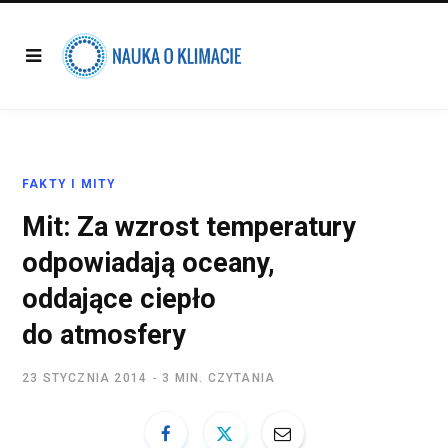
FAKTY I MITY
Mit: Za wzrost temperatury
odpowiadają oceany,
oddające ciepło
do atmosfery
23 STYCZNIA 2014
3 MIN. CZYTANIA