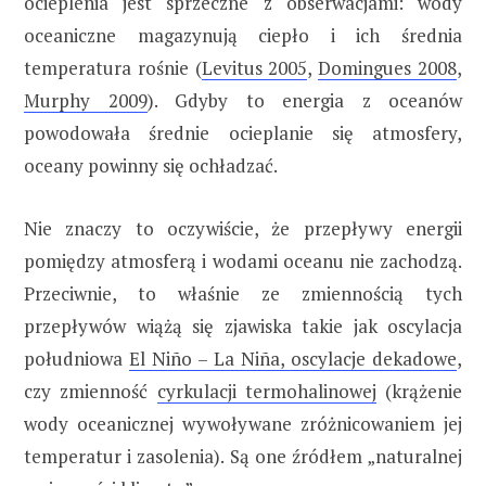
ocieplenia jest sprzeczne z obserwacjami: wody
oceaniczne magazynują ciepło i ich średnia
temperatura rośnie (
Levitus 2005
,
Domingues 2008
,
Murphy 2009
). Gdyby to energia z oceanów
powodowała średnie ocieplanie się atmosfery,
oceany powinny się ochładzać.
Nie znaczy to oczywiście, że przepływy energii
pomiędzy atmosferą i wodami oceanu nie zachodzą.
Przeciwnie, to właśnie ze zmiennością tych
przepływów wiążą się zjawiska takie jak oscylacja
południowa
El Niño – La Niña, oscylacje dekadowe
,
czy zmienność
cyrkulacji termohalinowej
(krążenie
wody oceanicznej wywoływane zróżnicowaniem jej
temperatur i zasolenia). Są one źródłem „naturalnej