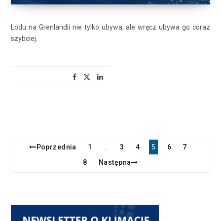
Lodu na Grenlandii nie tylko ubywa, ale wręcz ubywa go coraz
szybciej.
Poprzednia
1
3
4
5
6
7
…
8
Następna