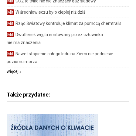
Mit
CO2 to tylko nic nie znaczący gaz śladowy
Mit
W średniowieczu było cieplej niż dziś
Mit
Rząd Światowy kontroluje klimat za pomocą chemtrails
Mit
Dwutlenek węgla emitowany przez człowieka
nie ma znaczenia
Mit
Nawet stopienie całego lodu na Ziemi nie podniesie
poziomu morza
więcej »
Także przydatne: