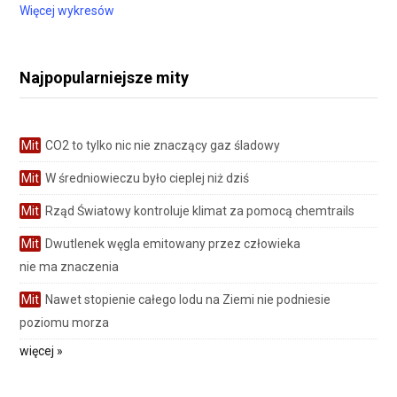
Więcej wykresów
Najpopularniejsze mity
Mit
CO2 to tylko nic nie znaczący gaz śladowy
Mit
W średniowieczu było cieplej niż dziś
Mit
Rząd Światowy kontroluje klimat za pomocą chemtrails
Mit
Dwutlenek węgla emitowany przez człowieka
nie ma znaczenia
Mit
Nawet stopienie całego lodu na Ziemi nie podniesie
poziomu morza
więcej »