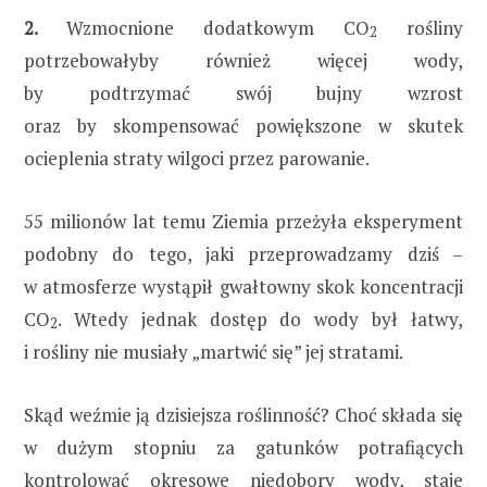
2.
Wzmocnione dodatkowym CO
rośliny
2
potrzebowałyby również więcej wody,
by podtrzymać swój bujny wzrost
oraz by skompensować powiększone w skutek
ocieplenia straty wilgoci przez parowanie.
55 milionów lat temu Ziemia przeżyła eksperyment
podobny do tego, jaki przeprowadzamy dziś –
w atmosferze wystąpił gwałtowny skok koncentracji
CO
. Wtedy jednak dostęp do wody był łatwy,
2
i rośliny nie musiały „martwić się” jej stratami.
Skąd weźmie ją dzisiejsza roślinność? Choć składa się
w dużym stopniu za gatunków potrafiących
kontrolować okresowe niedobory wody, staje