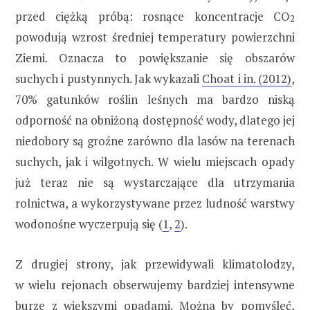
przed ciężką próbą: rosnące koncentracje CO
2
powodują wzrost średniej temperatury powierzchni
Ziemi. Oznacza to powiększanie się obszarów
suchych i pustynnych. Jak wykazali
Choat i in. (2012)
,
70% gatunków roślin leśnych ma bardzo niską
odporność na obniżoną dostępność wody, dlatego jej
niedobory są groźne zarówno dla lasów na terenach
suchych, jak i wilgotnych. W wielu miejscach opady
już teraz nie są wystarczające dla utrzymania
rolnictwa, a wykorzystywane przez ludność warstwy
wodonośne wyczerpują się (
1
,
2
).
Z drugiej strony, jak przewidywali klimatolodzy,
w wielu rejonach obserwujemy bardziej intensywne
burze z większymi opadami. Można by pomyśleć,