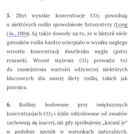
5.
Zbyt wysokie koncentracje CO
powodują
2
u niektórych roślin spowolnienie fotosyntezy (
Long
i in., 2004
). Są także dowody na to, że w historii wiele
gatunków roślin bardzo ucierpiało w wyniku nagłego
wzrostu koncentracji dwutlenku węgla (patrz
rysunek). Wzrost stężenia CO
prowadzi też
2
do zmniejszenia wartości odżywczej niektórych
kluczowych dla naszej diety roślin, takich jak
pszenica.
6.
Rośliny hodowane przy zwiększonych
koncentracjach CO
i ściśle odizolowane od owadów
2
zachowują się inaczej, niż gdy spróbujemy „karmić je”
w podobny sposób w warunkach naturalnych.