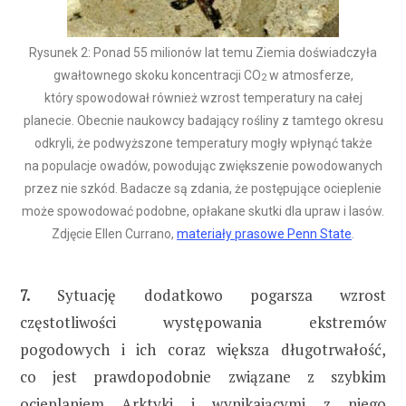
Rysunek 2: Ponad 55 milionów lat temu Ziemia doświadczyła
gwałtownego skoku koncentracji CO
w atmosferze,
2
który spowodował również wzrost temperatury na całej
planecie. Obecnie naukowcy badający rośliny z tamtego okresu
odkryli, że podwyższone temperatury mogły wpłynąć także
na populacje owadów, powodując zwiększenie powodowanych
przez nie szkód. Badacze są zdania, że postępujące ocieplenie
może spowodować podobne, opłakane skutki dla upraw i lasów.
Zdjęcie Ellen Currano,
materiały prasowe Penn State
.
7.
Sytuację dodatkowo pogarsza wzrost
częstotliwości występowania ekstremów
pogodowych i ich coraz większa długotrwałość,
co jest prawdopodobnie związane z szybkim
ocieplaniem Arktyki i wynikającymi z niego