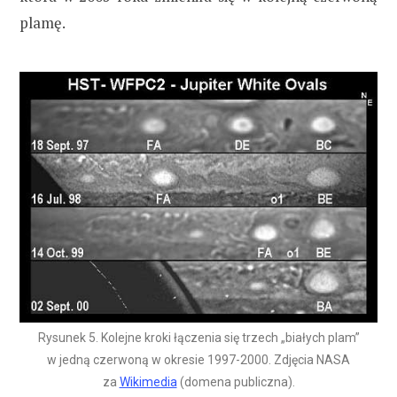
plamę.
Rysunek 5. Kolejne kroki łączenia się trzech „białych plam”
w jedną czerwoną w okresie 1997-2000. Zdjęcia NASA
za
Wikimedia
(domena publiczna).