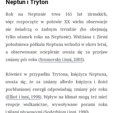
Neptun i Tryton
Rok na Neptunie trwa 165 lat ziemskich,
więc rozpoczęte w połowie XX wieku obserwacje
nie świadczą o żadnym trendzie (bo obejmują
tylko ułamek roku na Neptunie). Widziana z Ziemi
południowa półkula Neptuna wchodzi w okres letni,
a obserwowane ocieplenie uważa się za przejaw
zmiany pór roku (
Sromovsky i inni, 2003
).
Również w przypadku Trytona, księżyca Neptuna,
uważa się, że za zmiany albedo księżyca i ilości
pochłanianej energii odpowiadają zmiany pór roku
(
Elliot i inni, 1998
). Wpływ na klimat mogą też mieć
erupcje wulkaniczne, wywoływane porami roku
i siłami pływowymi (
Soderblom i inni, 1990
).