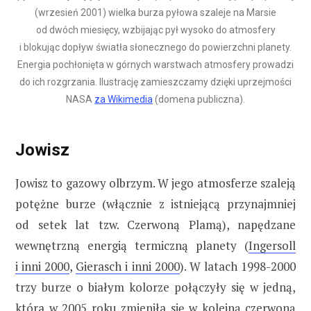
(wrzesień 2001) wielka burza pyłowa szaleje na Marsie
od dwóch miesięcy, wzbijając pył wysoko do atmosfery
i blokując dopływ światła słonecznego do powierzchni planety.
Energia pochłonięta w górnych warstwach atmosfery prowadzi
do ich rozgrzania. Ilustrację zamieszczamy dzięki uprzejmości
NASA
za Wikimedia
(domena publiczna).
Jowisz
Jowisz to gazowy olbrzym. W jego atmosferze szaleją
potężne burze (włącznie z istniejącą przynajmniej
od setek lat tzw. Czerwoną Plamą), napędzane
wewnętrzną energią termiczną planety (
Ingersoll
i inni 2000
,
Gierasch i inni 2000
). W latach 1998-2000
trzy burze o białym kolorze połączyły się w jedną,
która w 2005 roku zmieniła się w kolejną czerwoną