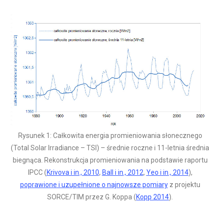
Rysunek 1: Całkowita energia promieniowania słonecznego
(Total Solar Irradiance – TSI) – średnie roczne i 11-letnia średnia
biegnąca. Rekonstrukcja promieniowania na podstawie raportu
IPCC (
Krivova i in., 2010
,
Ball i in., 2012
,
Yeo i in., 2014
),
poprawione i uzupełnione o najnowsze pomiary
z projektu
SORCE/TIM przez G. Koppa (
Kopp 2014
).