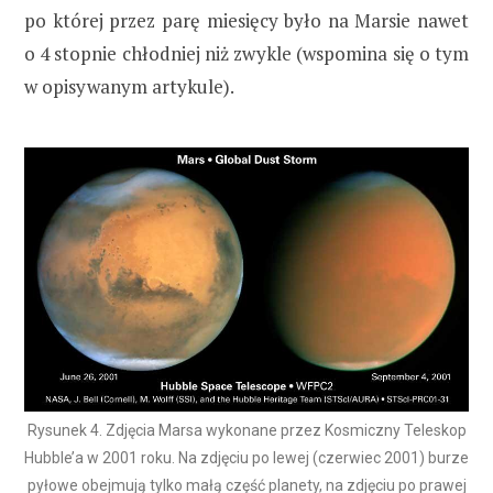
po której przez parę miesięcy było na Marsie nawet
o 4 stopnie chłodniej niż zwykle (wspomina się o tym
w opisywanym artykule).
Rysunek 4. Zdjęcia Marsa wykonane przez Kosmiczny Teleskop
Hubble’a w 2001 roku. Na zdjęciu po lewej (czerwiec 2001) burze
pyłowe obejmują tylko małą część planety, na zdjęciu po prawej