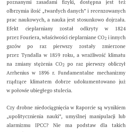
poznanymi zasadami fizyki, dostępna jest też
olbrzymia ilość „twardych danych” i recenzowanych
prac naukowych, a nauka jest stosunkowo dojrzała.
Efekt cieplarniany został odkryty w 1824
przez Fouriera, właściwości cieplarniane CO
i innych
2
gazów po raz pierwszy zostały zmierzone
przez Tyndalla w 1859 roku, a wrażliwość klimatu
na zmiany stężenia CO
po raz pierwszy obliczył
2
Arrhenius w 1896 r. Fundamentalne mechanizmy
rządzące klimatem dobrze udokumentowano już
w połowie ubiegłego stulecia.
Czy drobne niedociągnięcia w Raporcie są wynikiem
„upolitycznienia nauki”, umyślnej manipulacji lub
alarmizmu IPCC? Nie ma podstaw dla takich