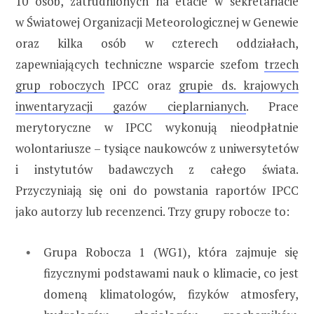
10 osób, zatrudnionych na etacie w sekretariacie
w Światowej Organizacji Meteorologicznej w Genewie
oraz kilka osób w czterech oddziałach,
zapewniających techniczne wsparcie szefom
trzech
grup roboczych
IPCC oraz
grupie ds. krajowych
inwentaryzacji gazów cieplarnianych
. Prace
merytoryczne w IPCC wykonują nieodpłatnie
wolontariusze – tysiące naukowców z uniwersytetów
i instytutów badawczych z całego świata.
Przyczyniają się oni do powstania raportów IPCC
jako autorzy lub recenzenci. Trzy grupy robocze to:
Grupa Robocza 1 (WG1), która zajmuje się
fizycznymi podstawami nauk o klimacie, co jest
domeną klimatologów, fizyków atmosfery,