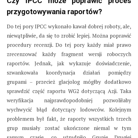
Czy IPCC może poprawić proces
przygotowywania raportów?
Do tej pory IPCC wykonało kawał dobrej roboty, ale,
niewątpliwie, da się to zrobić lepiej. Można poprawić
procedury recenzji. Do tej pory każdy miał prawo
zrecenzować każdy fragment wersji roboczych
raportów. Jednak, jak wykazuje doświadczenie,
szwankowała koordynacja działań pomiędzy
grupami – przecież glacjolog mógłby dodatkowo
sprawdzić część raportu WG2 dotyczącą Azji. Taka
weryfikacja najprawdopodobniej pozwoliłaby
wychwycić błąd dotyczący lodowców. Kolejnym
problemem był fakt, że raporty wszystkich trzech
grup musiały zostać ukończone niemal w tym
samym czasie, co utrudniło Grupie Drugiej