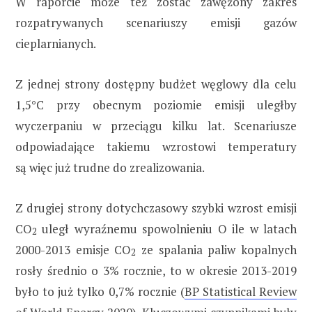
W raporcie może też zostać zawężony zakres
rozpatrywanych scenariuszy emisji gazów
cieplarnianych.
Z jednej strony dostępny budżet węglowy dla celu
1,5°C przy obecnym poziomie emisji uległby
wyczerpaniu w przeciągu kilku lat. Scenariusze
odpowiadające takiemu wzrostowi temperatury
są więc już trudne do zrealizowania.
Z drugiej strony dotychczasowy szybki wzrost emisji
CO
uległ wyraźnemu spowolnieniu O ile w latach
2
2000-2013 emisje CO
ze spalania paliw kopalnych
2
rosły średnio o 3% rocznie, to w okresie 2013-2019
było to już tylko 0,7% rocznie (
BP Statistical Review