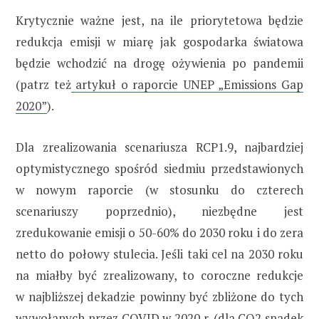
Krytycznie ważne jest, na ile priorytetowa będzie
redukcja emisji w miarę jak gospodarka światowa
będzie wchodzić na drogę ożywienia po pandemii
(patrz też
artykuł o raporcie UNEP „Emissions Gap
2020”
).
Dla zrealizowania scenariusza RCP1.9, najbardziej
optymistycznego spośród siedmiu przedstawionych
w nowym raporcie (w stosunku do czterech
scenariuszy poprzednio), niezbędne jest
zredukowanie emisji o 50-60% do 2030 roku i do zera
netto do połowy stulecia. Jeśli taki cel na 2030 roku
na miałby być zrealizowany, to coroczne redukcje
w najbliższej dekadzie powinny być zbliżone do tych
wywołanych przez COVID w 2020 r. (
dla CO2 spadek