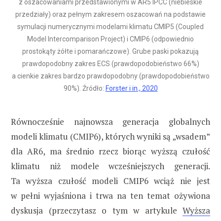
z oszacowaniami przedstawionymi w AR5 IPCC (niebieskie
przedziały) oraz pełnym zakresem oszacowań na podstawie
symulacji numerycznymi modelami klimatu CMIP5 (Coupled
Model Intercomparison Project) i CMIP6 (odpowiednio
prostokąty żółte i pomarańczowe). Grube paski pokazują
prawdopodobny zakres ECS (prawdopodobieństwo 66%)
a cienkie zakres bardzo prawdopodobny (prawdopodobieństwo
90%). Źródło:
Forster i in., 2020
Równocześnie najnowsza generacja globalnych
modeli klimatu (CMIP6), których wyniki są „wsadem”
dla AR6, ma średnio rzecz biorąc wyższą czułość
klimatu niż modele wcześniejszych generacji.
Ta wyższa czułość modeli CMIP6 wciąż nie jest
w pełni wyjaśniona i trwa na ten temat ożywiona
dyskusja (przeczytasz o tym w artykule
Wyższa