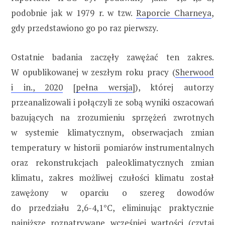
podobnie jak w 1979 r. w tzw.
Raporcie Charneya
,
gdy przedstawiono go po raz pierwszy.
Ostatnie badania zaczęły zawężać ten zakres.
W opublikowanej w zeszłym roku pracy (
Sherwood
i in., 2020
[
pełna wersja
]), której autorzy
przeanalizowali i połączyli ze sobą wyniki oszacowań
bazujących na zrozumieniu sprzężeń zwrotnych
w systemie klimatycznym, obserwacjach zmian
temperatury w historii pomiarów instrumentalnych
oraz rekonstrukcjach paleoklimatycznych zmian
klimatu, zakres możliwej czułości klimatu został
zawężony w oparciu o szereg dowodów
do przedziału 2,6-4,1°C, eliminując praktycznie
najniższe rozpatrywane wcześniej wartości (czytaj