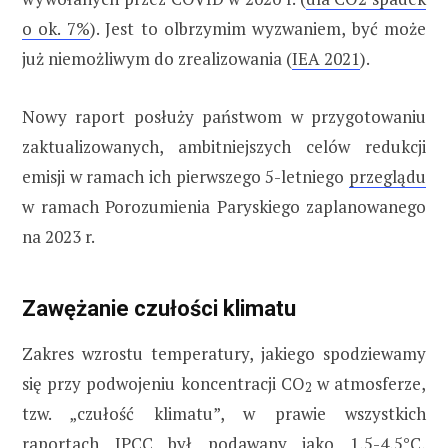
o ok. 7%
). Jest to olbrzymim wyzwaniem, być może
już niemożliwym do zrealizowania (
IEA 2021
).
Nowy raport posłuży państwom w przygotowaniu
zaktualizowanych, ambitniejszych celów redukcji
emisji w ramach ich pierwszego 5-letniego
przeglądu
w ramach Porozumienia Paryskiego zaplanowanego
na 2023 r.
Zawężanie czułości klimatu
Zakres wzrostu temperatury, jakiego spodziewamy
się przy podwojeniu koncentracji CO
w atmosferze,
2
tzw. „czułość klimatu”, w prawie wszystkich
raportach IPCC był podawany jako 1,5-4,5°C,