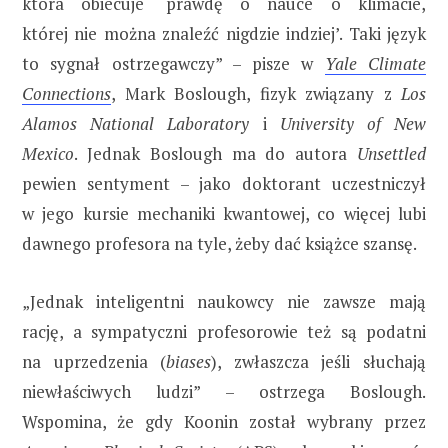
która obiecuje ‘prawdę o nauce o klimacie,
której nie można znaleźć nigdzie indziej’. Taki język
to sygnał ostrzegawczy” – pisze w
Yale Climate
Connections
, Mark Boslough, fizyk związany z
Los
Alamos National Laboratory
i
University of New
Mexico
. Jednak Boslough ma do autora
Unsettled
pewien sentyment – jako doktorant uczestniczył
w jego kursie mechaniki kwantowej, co więcej lubi
dawnego profesora na tyle, żeby dać książce szansę.
„Jednak inteligentni naukowcy nie zawsze mają
rację, a sympatyczni profesorowie też są podatni
na uprzedzenia (
biases
), zwłaszcza jeśli słuchają
niewłaściwych ludzi” – ostrzega Boslough.
Wspomina, że gdy Koonin został wybrany przez