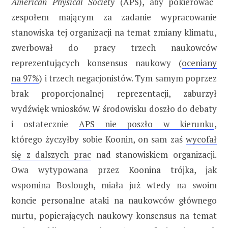
American Physical Society
(APS), aby pokierować
zespołem mającym za zadanie wypracowanie
stanowiska tej organizacji na temat zmiany klimatu,
zwerbował do pracy trzech naukowców
reprezentujących konsensus naukowy (
oceniany
na 97%
) i trzech negacjonistów. Tym samym poprzez
brak proporcjonalnej reprezentacji, zaburzył
wydźwięk wniosków. W środowisku doszło do debaty
i ostatecznie
APS nie poszło w kierunku
,
którego życzyłby sobie Koonin, on sam zaś
wycofał
się z dalszych prac
nad stanowiskiem organizacji.
Owa wytypowana przez Koonina trójka, jak
wspomina Boslough, miała już wtedy na swoim
koncie personalne ataki na naukowców głównego
nurtu, popierających naukowy konsensus na temat