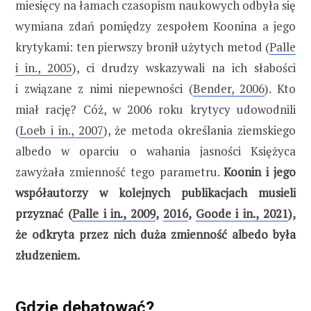
miesięcy na łamach czasopism naukowych odbyła się
wymiana zdań pomiędzy zespołem Koonina a jego
krytykami: ten pierwszy bronił użytych metod (
Palle
i in., 2005
), ci drudzy wskazywali na ich słabości
i związane z nimi niepewności (
Bender, 2006
). Kto
miał rację? Cóż, w 2006 roku krytycy udowodnili
(
Loeb i in., 2007
), że metoda określania ziemskiego
albedo w oparciu o wahania jasności Księżyca
zawyżała zmienność tego parametru.
Koonin i jego
współautorzy w kolejnych publikacjach musieli
przyznać (
Palle i in., 2009
,
2016
,
Goode i in., 2021
),
że odkryta przez nich duża zmienność albedo była
złudzeniem.
Gdzie debatować?