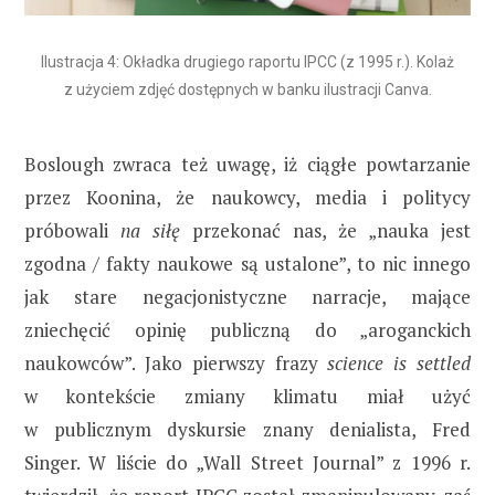
Ilustracja 4: Okładka drugiego raportu IPCC (z 1995 r.). Kolaż
z użyciem zdjęć dostępnych w banku ilustracji Canva.
Boslough zwraca też uwagę, iż ciągłe powtarzanie
przez Koonina, że naukowcy, media i politycy
próbowali
na siłę
przekonać nas, że „nauka jest
zgodna / fakty naukowe są ustalone”, to nic innego
jak stare negacjonistyczne narracje, mające
zniechęcić opinię publiczną do „aroganckich
naukowców”. Jako pierwszy frazy
science is settled
w kontekście zmiany klimatu miał użyć
w publicznym dyskursie znany denialista, Fred
Singer. W liście do „Wall Street Journal” z 1996 r.