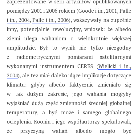
zaprezentowane w serii artykułów opublikowanych
pomiędzy 2001 i 2006 rokiem (
Goode i in., 2001
,
Palle
i in., 2004
,
Palle i in., 2006
), wskazywały na zupełnie
inny, potencjalnie rewolucyjny, wniosek: że albedo
Ziemi ulega wahaniom o wielokrotnie większej
amplitudzie. Był to wynik nie tylko niezgodny
z radiometrycznymi pomiarami satelitarnymi
wykonanymi instrumentem CERES (
Wielicki i in.,
2004
), ale też miał daleko idące implikacje dotyczące
klimatu: gdyby albedo faktycznie zmieniało się
w tak dużym zakresie, jego wahania mogłyby
wyjaśniać dużą część zmienności średniej globalnej
temperatury, a być może i samego globalnego
ocieplenia. Koonin i jego współautorzy spekulowali,
że przyczyną wahań albedo mogło być