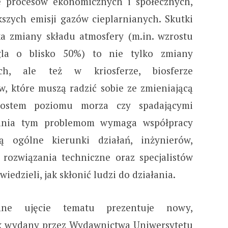
e procesów ekonomicznych i społecznych,
szych emisji gazów cieplarnianych. Skutki
a zmiany składu atmosfery (m.in. wzrostu
gla o blisko 50%) to nie tylko zmiany
ch, ale też w kriosferze, biosferze
w, które muszą radzić sobie ze zmieniającą
rostem poziomu morza czy spadającymi
ałania tym problemom wymaga współpracy
ą ogólne kierunki działań, inżynierów,
rozwiązania techniczne oraz specjalistów
iedzieli, jak skłonić ludzi do działania.
onne ujęcie tematu prezentuje nowy,
ik wydany przez Wydawnictwa Uniwersytetu