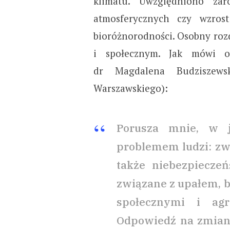
klimatu. Uwzględniono za
atmosferycznych czy wzros
bioróżnorodności. Osobny roz
i społecznym. Jak mówi od
dr Magdalena Budziszewsk
Warszawskiego):
Porusza mnie, w j
problemem ludzi: zw
także niebezpiecze
związane z upałem, 
społecznymi i agre
Odpowiedź na zmianę