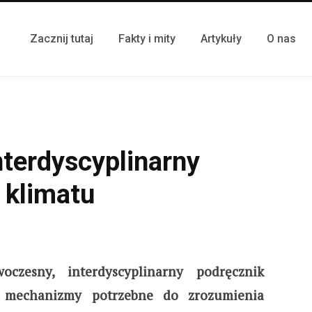
Zacznij tutaj
Fakty i mity
Artykuły
O nas
terdyscyplinarny
 klimatu
czesny, interdyscyplinarny podręcznik
e mechanizmy potrzebne do zrozumienia