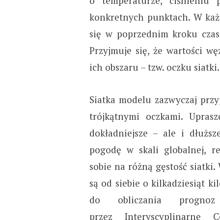
o temperaturze, ciśnieniu 
konkretnych punktach. W każd
się w poprzednim kroku czas
Przyjmuje się, że wartości w
ich obszaru – tzw. oczku siatki.
Siatka modelu zazwyczaj przy
trójkątnymi oczkami. Upraszc
dokładniejsze – ale i dłuższ
pogodę w skali globalnej, r
sobie na różną gęstość siatki
są od siebie o kilkadziesiąt 
do obliczania progno
przez
Interyscyplinarne