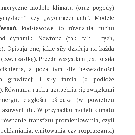
numeryczne modele klimatu (oraz pogody)
ymysłach” czy „wyobrażeniach”. Modele
ównań
. Podstawowe to równania ruchu
sad dynamiki Newtona (tak, tak – tych,
. Opisują one, jakie siły działają na każdą
tzw. cząstkę). Przede wszystkim jest to siła
iśnienia, a poza tym siły bezwładności
iła grawitacji i siły tarcia (o podłoże
za). Równania ruchu uzupełnia się związkami
ergii, ciągłości ośrodka (w powietrzu
 fazowych itd. W przypadku modeli klimatu
 równanie transferu promieniowania, czyli
pochłaniania, emitowania czy rozpraszania)