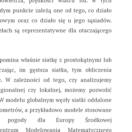
powietrza, prędkości wiatru itd. w tych
ym punkcie zależą one od tego, co działo
owym oraz co działo się u jego sąsiadów.
ęzłach są reprezentatywne dla otaczającego
pomina właśnie siatkę z prostokątnymi lub
zając, im gęstsza siatka, tym obliczenia
e. W zależności od tego, czy analizujemy
egionalnej czy lokalnej, możemy pozwolić
. W modelu globalnym węzły siatki oddalone
kilometrów, a przykładowo modele stosowane
z pogody dla Europy Środkowej
 Centrum Modelowania Matematycznego