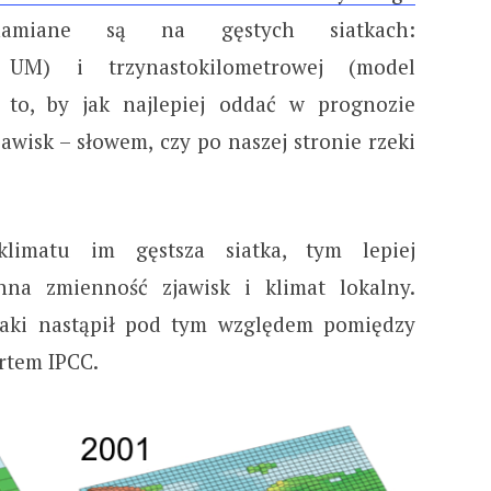
miane są na gęstych siatkach:
l UM) i trzynastokilometrowej (model
to, by jak najlepiej oddać w prognozie
awisk – słowem, czy po naszej stronie rzeki
imatu im gęstsza siatka, tym lepiej
nna zmienność zjawisk i klimat lokalny.
jaki nastąpił pod tym względem pomiędzy
rtem IPCC.