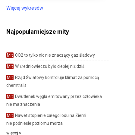
Więcej wykresów
Najpopularniejsze mity
Mit
CO2 to tylko nic nie znaczący gaz śladowy
Mit
W średniowieczu było cieplej niż dziś
Mit
Rząd Światowy kontroluje klimat za pomocą
chemtrails
Mit
Dwutlenek węgla emitowany przez człowieka
nie ma znaczenia
Mit
Nawet stopienie całego lodu na Ziemi
nie podniesie poziomu morza
więcej »