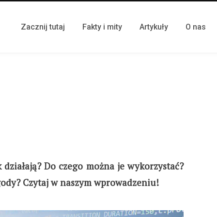
Zacznij tutaj
Fakty i mity
Artykuły
O nas
k działają? Do czego można je wykorzystać?
gody?
Czytaj w naszym wprowadzeniu!