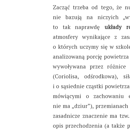
Zacząć trzeba od tego, że 
nie bazują na niczyich „w
to tak naprawdę
układy r
atmosfery wynikające z za
o których uczymy się w szkole)
analizowaną porcję powietrza (
wywoływana przez różnice c
(Coriolisa, odśrodkowa), s
i o sąsiednie cząstki powietr
mówiącymi o zachowaniu en
nie ma „dziur”), przemianach
zasadnicze znaczenie ma tzw.
opis przechodzenia (a także 