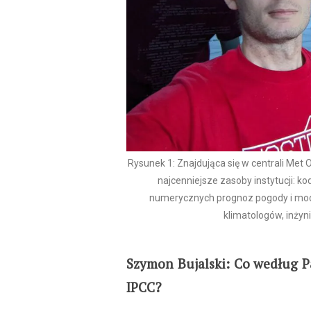
Rysunek 1: Znajdująca się w centrali Met O
najcenniejsze zasoby instytucji: k
numerycznych prognoz pogody i mod
klimatologów, inżyn
Szymon Bujalski: Co według Pa
IPCC?