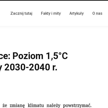
Zacznij tutaj
Fakty i mity
Artykuły
O nas
ice: Poziom 1,5°C
 2030-2040 r.
ę, że zmianę klimatu należy powstrzymać.