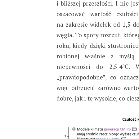
i bliższej przeszłości. I nie je
oszacować wartość czułośc
na zakresie widełek od 1,5 d
węgla. To spory rozrzut, które
roku, kiedy dzięki stustronic
robionej właśnie z myślą
niepewności do 2,5-4°C.
„prawdopodobne”, co oznacz
więc odrzucić zarówno wartoś
dobre, jak i te wysokie, co ciesz