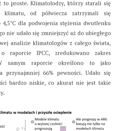
st to proste. Klimatolodzy, którzy starali się
i klimatu, od półwiecza zatrzymali się
o 4,5°C dla podwojenia stężenia dwutlenku
go nie udało się zmniejszyć aż do ubiegłego
owej analizie klimatologów z całego świata,
 o raporcie IPCC, zredukowano zakres
 W samym raporcie określono to jako
a przynajmniej 66% pewności. Udało się
ci bardzo niskie, co akurat nie jest takie
y.