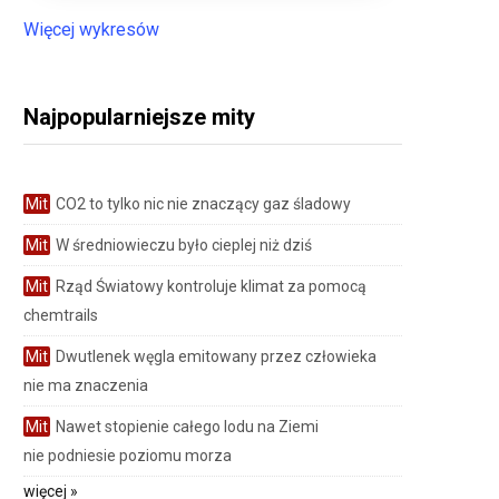
Więcej wykresów
Najpopularniejsze mity
Mit
CO2 to tylko nic nie znaczący gaz śladowy
Mit
W średniowieczu było cieplej niż dziś
Mit
Rząd Światowy kontroluje klimat za pomocą
chemtrails
Mit
Dwutlenek węgla emitowany przez człowieka
nie ma znaczenia
Mit
Nawet stopienie całego lodu na Ziemi
nie podniesie poziomu morza
więcej »