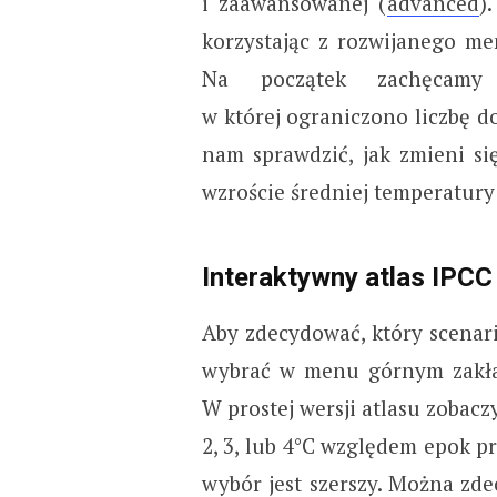
i zaawansowanej (
advanced
)
korzystając z rozwijanego m
Na początek zachęcamy 
w której ograniczono liczbę do
nam sprawdzić, jak zmieni si
wzroście średniej temperatury o
Interaktywny atlas IPC
Aby zdecydować, który scenar
wybrać w menu górnym zakła
W prostej wersji atlasu zobacz
2, 3, lub 4°C względem epok 
wybór jest szerszy. Można zd