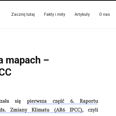
Zacznij tutaj
Fakty i mity
Artykuły
O nas
na mapach –
PCC
azała się
pierwsza część 6. Raportu
ds. Zmiany Klimatu (AR6 IPCC)
, czyli