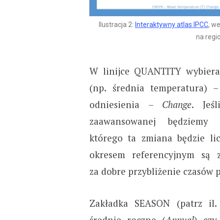
Ilustracja 2:
Interaktywny atlas IPCC
, w
na regio
W linijce QUANTITY wybieram
(np. średnia temperatura) 
odniesienia –
Change
. Jeś
zaawansowanej będziemy
którego ta zmiana będzie li
okresem referencyjnym są z
za dobre przybliżenie czasów
Zakładka SEASON (patrz il
średnie roczne (
Annual
) czy