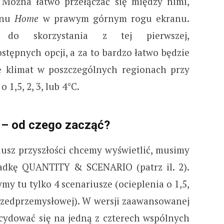
. Można łatwo przełączać się między nimi,
enu
Home
w prawym górnym rogu ekranu.
do skorzystania z tej pierwszej,
stępnych opcji, a za to bardzo łatwo będzie
ę klimat w poszczególnych regionach przy
 1,5, 2, 3, lub 4°C.
C – od czego zacząć?
iusz przyszłości chcemy wyświetlić, musimy
dkę QUANTITY & SCENARIO (patrz il. 2).
ymy tu tylko 4 scenariusze (ocieplenia o 1,5,
przedprzemysłowej). W wersji zaawansowanej
ecydować się na jedną z czterech wspólnych