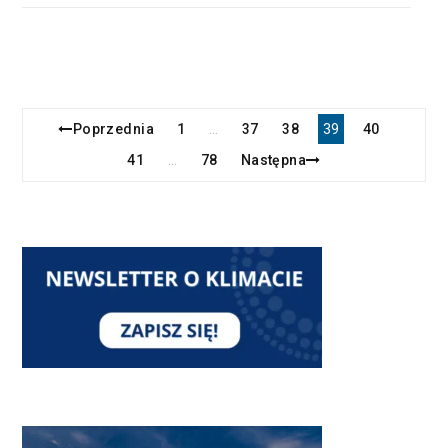
Poprzednia
1
37
38
39
40
…
41
78
Następna
…