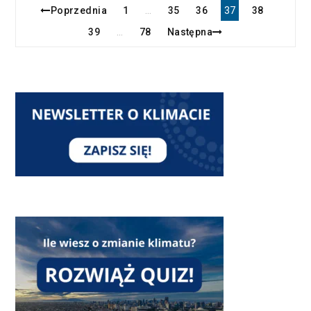
Poprzednia
1
35
36
37
38
…
39
78
Następna
…