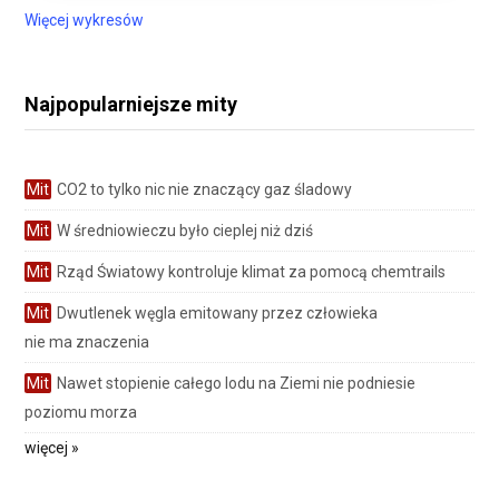
Więcej wykresów
Najpopularniejsze mity
Mit
CO2 to tylko nic nie znaczący gaz śladowy
Mit
W średniowieczu było cieplej niż dziś
Mit
Rząd Światowy kontroluje klimat za pomocą chemtrails
Mit
Dwutlenek węgla emitowany przez człowieka
nie ma znaczenia
Mit
Nawet stopienie całego lodu na Ziemi nie podniesie
poziomu morza
więcej »