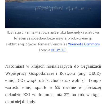
Ilustracja 5: Farma wiatrowa na Bałtyku. Energetyka wiatrowa
to jeden ze sposobów bezemisyjnej produkcji energii
elektrycznej. Zdjęcie: Tomasz Sienicki (za
Wikimedia Commons
,
licencja
CC BY 3.0
).
Natomiast w krajach nienależących do Organizacji
Współpracy Gospodarczej i Rozwoju (ang. OECD)
emisja CO
wciąż rośnie, choć coraz wolniej – tempo
2
wzrostu emisji spadło z 6% rocznie w pierwszej
dekadzie XXI w. do mniej niż 2% na rok w ciągu
ostatniej dekady.