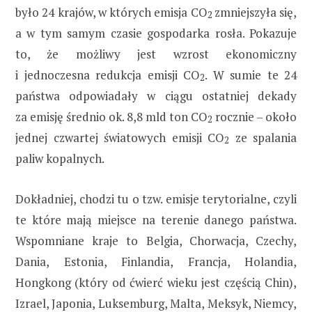
było 24 krajów, w których emisja CO
zmniejszyła się,
2
a w tym samym czasie gospodarka rosła. Pokazuje
to, że możliwy jest wzrost ekonomiczny
i jednoczesna redukcja emisji CO
. W sumie te 24
2
państwa odpowiadały w ciągu ostatniej dekady
za emisję średnio ok. 8,8 mld ton CO
rocznie – około
2
jednej czwartej światowych emisji CO
ze spalania
2
paliw kopalnych.
Dokładniej, chodzi tu o tzw. emisje terytorialne, czyli
te które mają miejsce na terenie danego państwa.
Wspomniane kraje to Belgia, Chorwacja, Czechy,
Dania, Estonia, Finlandia, Francja, Holandia,
Hongkong (który od ćwierć wieku jest częścią Chin),
Izrael, Japonia, Luksemburg, Malta, Meksyk, Niemcy,