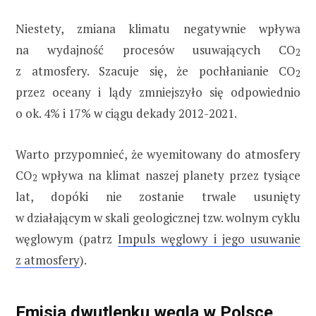
Niestety, zmiana klimatu negatywnie wpływa
na wydajność procesów usuwających CO
2
z atmosfery. Szacuje się, że pochłanianie CO
2
przez oceany i lądy zmniejszyło się odpowiednio
o ok. 4% i 17% w ciągu dekady 2012-2021.
Warto przypomnieć, że wyemitowany do atmosfery
CO
wpływa na klimat naszej planety przez tysiące
2
lat, dopóki nie zostanie trwale usunięty
w działającym w skali geologicznej tzw. wolnym cyklu
węglowym (patrz
Impuls węglowy i jego usuwanie
z atmosfery
).
Emisja dwutlenku węgla w Polsce