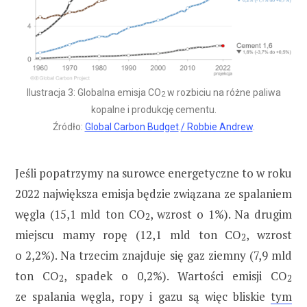
Ilustracja 3: Globalna emisja CO
w rozbiciu na różne paliwa
2
kopalne i produkcję cementu.
Źródło:
Global Carbon Budget
.
/ Robbie Andrew
.
Jeśli popatrzymy na surowce energetyczne to w roku
2022 największa emisja będzie związana ze spalaniem
węgla (15,1 mld ton CO
, wzrost o 1%). Na drugim
2
miejscu mamy ropę (12,1 mld ton CO
, wzrost
2
o 2,2%). Na trzecim znajduje się gaz ziemny (7,9 mld
ton CO
, spadek o 0,2%). Wartości emisji CO
2
2
ze spalania węgla, ropy i gazu są więc bliskie
tym