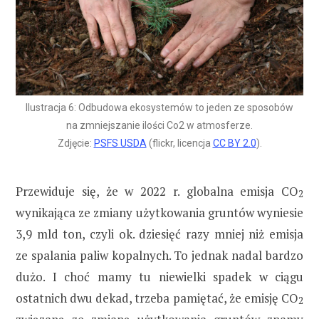
Ilustracja 6: Odbudowa ekosystemów to jeden ze sposobów
na zmniejszanie ilości Co2 w atmosferze.
Zdjęcie:
PSFS USDA
(flickr, licencja
CC BY 2.0
).
Przewiduje się, że w 2022 r. globalna emisja CO
2
wynikająca ze zmiany użytkowania gruntów wyniesie
3,9 mld ton, czyli ok. dziesięć razy mniej niż emisja
ze spalania paliw kopalnych. To jednak nadal bardzo
dużo. I choć mamy tu niewielki spadek w ciągu
ostatnich dwu dekad, trzeba pamiętać, że emisję CO
2