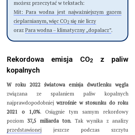
możesz przeczytać w tekstach:
Mit: Para wodna jest najważniejszym gazem
cieplarnianym, więc CO
się nie liczy
2
oraz
Para wodna – klimatyczny „dopalacz”
.
Rekordowa emisja CO
z paliw
2
kopalnych
W roku 2022 światowa emisja dwutlenku węgla
związana ze spalaniem paliw kopalnych
najprawdopodobniej
wzrośnie w stosunku do roku
2021 o 1,0%
. Osiągnie tym samym rekordowy
poziom
37,5 miliarda ton
. Tak wynika z analizy
przedstawionej
jeszcze podczas szczytu