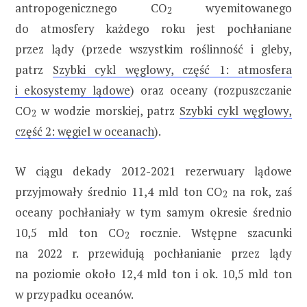
antropogenicznego CO
wyemitowanego
2
do atmosfery każdego roku jest pochłaniane
przez lądy (przede wszystkim roślinność i gleby,
patrz
Szybki cykl węglowy, część 1: atmosfera
i ekosystemy lądowe
) oraz oceany (rozpuszczanie
CO
w wodzie morskiej, patrz
Szybki cykl węglowy,
2
część 2: węgiel w oceanach
).
W ciągu dekady 2012-2021 rezerwuary lądowe
przyjmowały średnio 11,4 mld ton CO
na rok, zaś
2
oceany pochłaniały w tym samym okresie średnio
10,5 mld ton CO
rocznie. Wstępne szacunki
2
na 2022 r. przewidują pochłanianie przez lądy
na poziomie około 12,4 mld ton i ok. 10,5 mld ton
w przypadku oceanów.