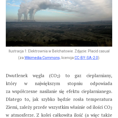
Ilustracja 1: Elektrownia w Bełchatowie. Zdjęcie: Placid casual
(za
Wikimedia Commons,
licencja
CC-BY-SA-2.0
).
Dwutlenek węgla (CO
) to gaz cieplarniany,
2
który w największym stopniu odpowiada
za współczesne nasilanie się efektu cieplarnianego.
Dlatego to, jak szybko będzie rosła temperatura
Ziemi, zależy przede wszystkim właśnie od ilości CO
2
w atmosferze. Z kolei całkowita ilość (a więc także