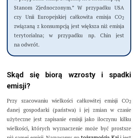
Stanom Zjednoczonym.” W przypadku USA
czy Unii Europejskiej całkowita emisja CO
2
związaną z konsumpcją jest większa niż emisja
terytorialna; w przypadku np. Chin jest
na odwrót.
Skąd się biorą wzrosty i spadki
emisji?
Przy szacowaniu wielkości całkowitej emisji CO
2
danej gospodarki (państwa) i jej zmian w czasie
użyteczne jest zapisanie emisji jako iloczynu kilku
wielkości, których wyznaczenie może być prostsze
niż samej emisji. Nazywamy go
tożsamością Kai
i jest