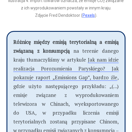
Ilustracja 4: Import towarów oznacza, że emisje CO
związane
2
z ich wyprodukowaniem powstały w innym kraju.
Zdjęcie Fred Dendoktoor (
Pexels
).
Różnicę między emisją terytorialną a emisją
związaną z konsumpcją
na terenie danego
kraju tłumaczyliśmy w artykule
Jak nam idzie
realizacja Porozumienia Paryskiego? Jak
pokazuje raport „Emissions Gap”, bardzo źle
,
gdzie użyto następującego przykładu: „(…)
emisje związane z wyprodukowaniem
telewizora w Chinach, wyeksportowanego
do USA, w przypadku liczenia emisji
terytorialnych zostaną przypisane Chinom,
w przypadku emisji związanych z konsumpcją –