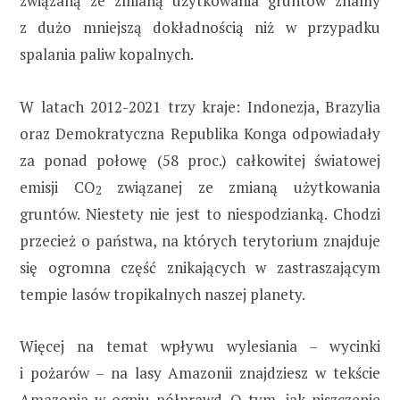
związaną ze zmianą użytkowania gruntów znamy
z dużo mniejszą dokładnością niż w przypadku
spalania paliw kopalnych.
W latach 2012-2021 trzy kraje: Indonezja, Brazylia
oraz Demokratyczna Republika Konga odpowiadały
za ponad połowę (58 proc.) całkowitej światowej
emisji CO
związanej ze zmianą użytkowania
2
gruntów. Niestety nie jest to niespodzianką. Chodzi
przecież o państwa, na których terytorium znajduje
się ogromna część znikających w zastraszającym
tempie lasów tropikalnych naszej planety.
Więcej na temat wpływu wylesiania – wycinki
i pożarów – na lasy Amazonii znajdziesz w tekście
Amazonia w ogniu półprawd
. O tym, jak niszczenie