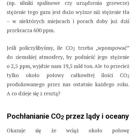
(np. silniki spalinowe czy urządzenia grzewcze)
stężenie tego gazu jest dużo wyższe niż stężenie tła
– w niektórych miejscach i porach doby już dziś
przekracza 600 ppm.
Jeśli policzylibyśmy, ile CO
trzeba „wpompować”
2
do ziemskiej atmosfery, by podnieść jego stężenie
o 2,5 ppm, wyjdzie nam 19,5 mld ton. Ale to przecież
tylko około połowy całkowitej ilości CO
2
produkowanego przez nas ostatnio każdego roku.
A co dzieje się z resztą?
Pochłanianie CO
przez lądy i oceany
2
Okazuje się że wciąż około połowę