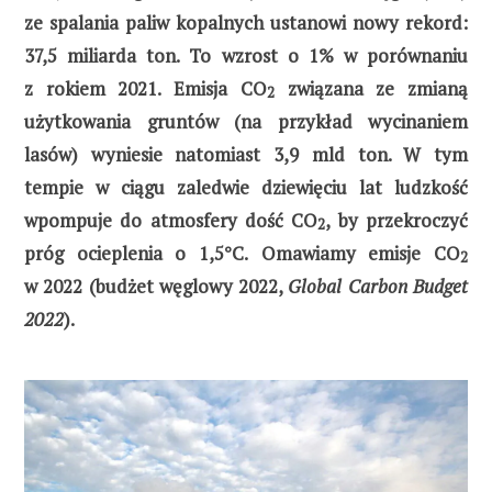
ze spalania paliw kopalnych ustanowi nowy rekord:
37,5 miliarda ton. To wzrost o 1% w porównaniu
z rokiem 2021. Emisja CO
związana ze zmianą
2
użytkowania gruntów (na przykład wycinaniem
lasów) wyniesie natomiast 3,9 mld ton. W tym
tempie w ciągu zaledwie dziewięciu lat ludzkość
wpompuje do atmosfery dość CO
, by przekroczyć
2
próg ocieplenia o 1,5°C.
Omawiamy emisje CO
2
w 2022 (budżet węglowy 2022,
Global Carbon Budget
2022
).