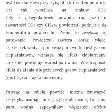
Jest też kluczową przyczyną, dla której temperatura
jest tak wrażliwa na zmiany CO
.
2
Gdy z jakiegokolwiek powodu (np. wzrostu
zawartości CO
czy CH
w powietrzu) podniesie się
2
4
temperatura powierzchni Ziemi, to zwiększa się
parowanie. Powietrze zawiera coraz więcej
cząsteczek wody, a ponieważ para wodna jest gazem
cieplarnianym, wzmaga się efekt cieplarniany,
co z kolei powoduje wzrost parowania. W ten sposób
efekt działania długożyjących gazów cieplarnianych
(np. CO
) zostaje wzmocniony.
2
Patrząc na tabelę powyżej można zauważyć,
że gdyby usunąć inne gazy cieplarniane, to sama
para wodna zapewniłaby większość efektu