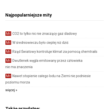
Najpopularniejsze mity
Mit
CO2 to tylko nic nie znaczący gaz śladowy
Mit
W średniowieczu było cieplej niż dziś
Mit
Rząd Światowy kontroluje klimat za pomocą chemtrails
Mit
Dwutlenek węgla emitowany przez człowieka
nie ma znaczenia
Mit
Nawet stopienie całego lodu na Ziemi nie podniesie
poziomu morza
więcej »
Także przydatne: