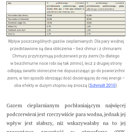
Wpływ poszczególnych gazów cieplarnianych. Dla pary wodnej
przedstawione są dwa obliczenia – bez chmur i z chmurami.
Chmury przytrzymują podczerwień przy ziemi (to dlatego
w bezchmurne noce robi się tak zimno), lecz z drugiej strony
odbijają światło słoneczne nie dopuszczając go do powierzchni
ziemi, w ten sposób obniżając ilość docierającej do niej energii –
oba efekty w dużym stopniu się znoszą (
Schmidt 2010
).
Gazem cieplarnianym pochłaniającym najwięcej
podczerwieni jest rzeczywiście para wodna, jednak jej
wpływ jest słabszy, niż wskazywałaby na to jej
procentowa zawartość w atmosferze (90%