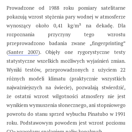
Prowadzone od 1988 roku pomiary satelitarne
pokazują wzrost stężenia pary wodnej w atmosferze
wynoszący około 0,41 kg/m² na dekadę. Dla
rozpoznania przyczyny tego wzrostu
przeprowadzono badania zwane „fingerprinting”
(
Santer 2007
). Objęły one rygorystyczne testy
statystyczne wszelkich możliwych wyjaśnień zmian.
Wyniki testów, przeprowadzonych z użyciem 22
różnych modeli klimatu (praktycznie wszystkich
najważniejszych na świecie), pozwalają stwierdzić,
że ostatni wzrost wilgotności atmosfery nie jest
wynikiem wymuszenia słonecznego, ani stopniowego
powrotu do stanu sprzed wybuchu Pinatubo w 1991
roku. Podstawowym powodem jest wzrost poziomu
CO
wywołany spalaniem paliw kopalnych.