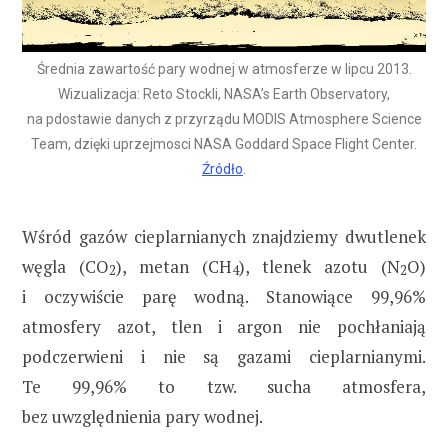
Średnia zawartość pary wodnej w atmosferze w lipcu 2013.
Wizualizacja: Reto Stockli, NASA’s Earth Observatory,
na pdostawie danych z przyrządu MODIS Atmosphere Science
Team, dzięki uprzejmosci NASA Goddard Space Flight Center.
Źródło
.
Wśród gazów cieplarnianych znajdziemy dwutlenek
węgla (CO
), metan (CH
), tlenek azotu (N
O)
2
4
2
i oczywiście parę wodną. Stanowiące 99,96%
atmosfery azot, tlen i argon nie pochłaniają
podczerwieni i nie są gazami cieplarnianymi.
Te 99,96% to tzw. sucha atmosfera,
bez uwzględnienia pary wodnej.