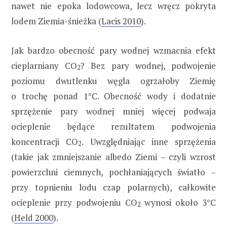
nawet nie epoka lodowcowa, lecz wręcz pokryta
lodem Ziemia-śnieżka (
Lacis 2010
).
Jak bardzo obecność pary wodnej wzmacnia efekt
cieplarniany CO
? Bez pary wodnej, podwojenie
2
poziomu dwutlenku węgla ogrzałoby Ziemię
o trochę ponad 1°C. Obecność wody i dodatnie
sprzężenie pary wodnej mniej więcej podwaja
ocieplenie będące rezultatem podwojenia
koncentracji CO
. Uwzględniając inne sprzężenia
2
(takie jak zmniejszanie albedo Ziemi – czyli wzrost
powierzchni ciemnych, pochłaniających światło –
przy topnieniu lodu czap polarnych), całkowite
ocieplenie przy podwojeniu CO
wynosi około 3°C
2
(
Held 2000
).