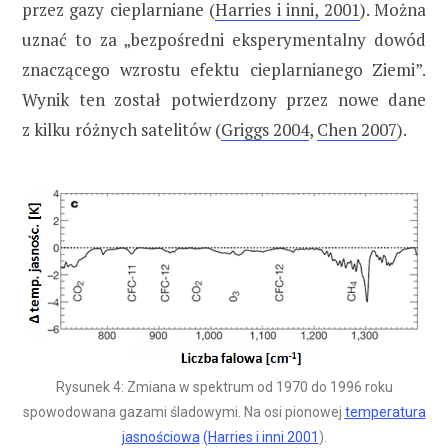
przez gazy cieplarniane (
Harries i inni, 2001
). Można
uznać to za „bezpośredni eksperymentalny dowód
znaczącego wzrostu efektu cieplarnianego Ziemi”.
Wynik ten został potwierdzony przez nowe dane
z kilku różnych satelitów (
Griggs 2004
,
Chen 2007
).
Rysunek 4: Zmiana w spektrum od 1970 do 1996 roku
spowodowana gazami śladowymi. Na osi pionowej
temperatura
jasnościowa
(Harries i inni 2001
).