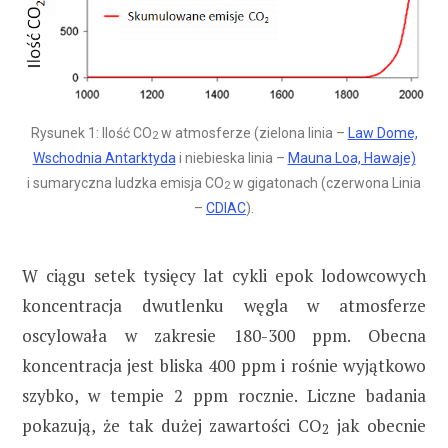
Rysunek 1: Ilość CO
w atmosferze (zielona linia –
Law Dome,
2
Wschodnia Antarktyda
i niebieska linia –
Mauna Loa, Hawaje)
i sumaryczna ludzka emisja CO
w gigatonach (czerwona Linia
2
–
CDIAC
).
W ciągu setek tysięcy lat cykli epok lodowcowych
koncentracja dwutlenku węgla w atmosferze
oscylowała w zakresie 180-300 ppm. Obecna
koncentracja jest bliska 400 ppm i rośnie wyjątkowo
szybko, w tempie 2 ppm rocznie. Liczne badania
pokazują, że tak dużej zawartości CO
jak obecnie
2