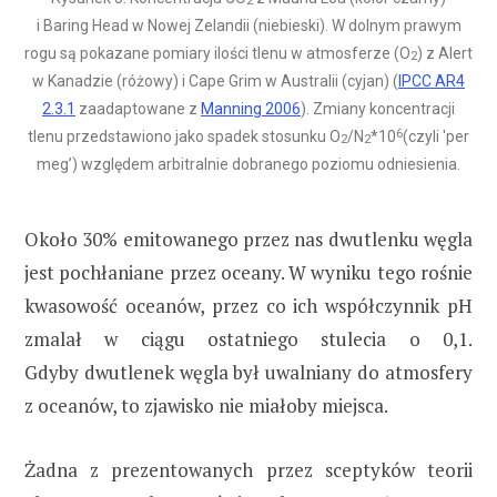
2
i Baring Head w Nowej Zelandii (niebieski). W dolnym prawym
rogu są pokazane pomiary ilości tlenu w atmosferze (O
) z Alert
2
w Kanadzie (różowy) i Cape Grim w Australii (cyjan) (
IPCC AR4
2.3.1
zaadaptowane z
Manning 2006
). Zmiany koncentracji
6
tlenu przedstawiono jako spadek stosunku O
/N
*10
(czyli 'per
2
2
meg’) względem arbitralnie dobranego poziomu odniesienia.
Około 30% emitowanego przez nas dwutlenku węgla
jest pochłaniane przez oceany. W wyniku tego rośnie
kwasowość oceanów, przez co ich współczynnik pH
zmalał w ciągu ostatniego stulecia o 0,1.
Gdyby dwutlenek węgla był uwalniany do atmosfery
z oceanów, to zjawisko nie miałoby miejsca.
Żadna z prezentowanych przez sceptyków teorii