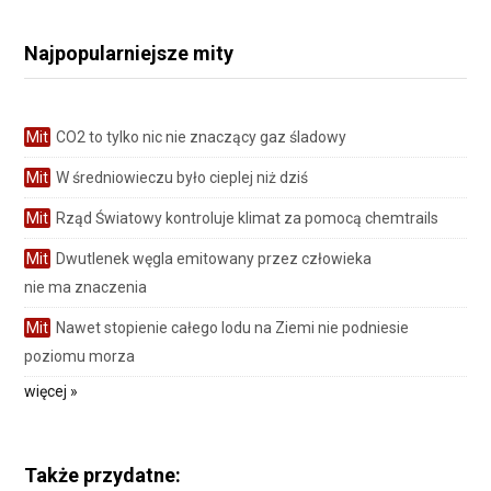
Najpopularniejsze mity
Mit
CO2 to tylko nic nie znaczący gaz śladowy
Mit
W średniowieczu było cieplej niż dziś
Mit
Rząd Światowy kontroluje klimat za pomocą chemtrails
Mit
Dwutlenek węgla emitowany przez człowieka
nie ma znaczenia
Mit
Nawet stopienie całego lodu na Ziemi nie podniesie
poziomu morza
więcej »
Także przydatne: