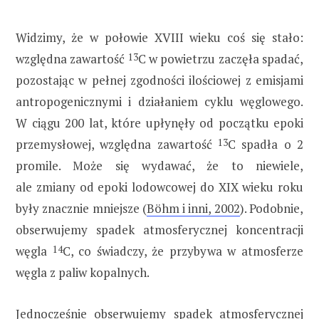
Widzimy, że w połowie XVIII wieku coś się stało:
względna zawartość
13
C w powietrzu zaczęła spadać,
pozostając w pełnej zgodności ilościowej z emisjami
antropogenicznymi i działaniem cyklu węglowego.
W ciągu 200 lat, które upłynęły od początku epoki
przemysłowej, względna zawartość
13
C spadła o 2
promile. Może się wydawać, że to niewiele,
ale zmiany od epoki lodowcowej do XIX wieku roku
były znacznie mniejsze (
Böhm i inni, 2002
). Podobnie,
obserwujemy spadek atmosferycznej koncentracji
węgla
14
C, co świadczy, że przybywa w atmosferze
węgla z paliw kopalnych.
Jednocześnie obserwujemy spadek atmosferycznej