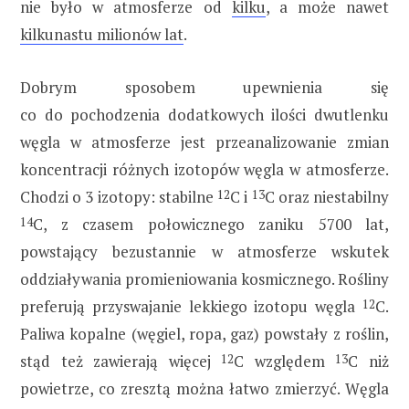
nie było w atmosferze od
kilku
, a może nawet
kilkunastu milionów lat
.
Dobrym sposobem upewnienia się
co do pochodzenia dodatkowych ilości dwutlenku
węgla w atmosferze jest przeanalizowanie zmian
koncentracji różnych izotopów węgla w atmosferze.
Chodzi o 3 izotopy: stabilne
12
C i
13
C oraz niestabilny
14
C, z czasem połowicznego zaniku 5700 lat,
powstający bezustannie w atmosferze wskutek
oddziaływania promieniowania kosmicznego. Rośliny
preferują przyswajanie lekkiego izotopu węgla
12
C.
Paliwa kopalne (węgiel, ropa, gaz) powstały z roślin,
stąd też zawierają więcej
12
C względem
13
C niż
powietrze, co zresztą można łatwo zmierzyć. Węgla