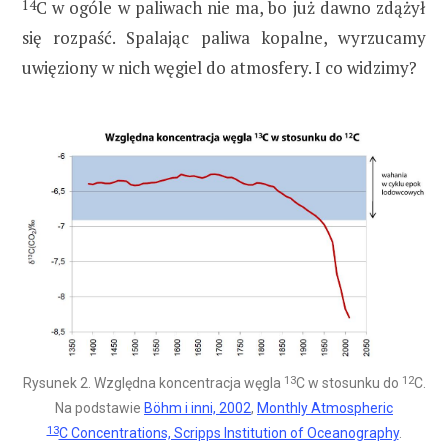
14
C w ogóle w paliwach nie ma, bo już dawno zdążył
się rozpaść. Spalając paliwa kopalne, wyrzucamy
uwięziony w nich węgiel do atmosfery. I co widzimy?
13
12
Rysunek 2. Względna koncentracja węgla
C w stosunku do
C.
Na podstawie
Böhm i inni, 2002
,
Monthly Atmospheric
13
C Concentrations, Scripps Institution of Oceanography
.