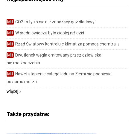
Mit
CO2 to tylko nic nie znaczący gaz śladowy
Mit
W średniowieczu było cieplej niż dziś
Mit
Rząd Światowy kontroluje klimat za pomocą chemtrails
Mit
Dwutlenek węgla emitowany przez człowieka
nie ma znaczenia
Mit
Nawet stopienie całego lodu na Ziemi nie podniesie
poziomu morza
więcej »
Także przydatne: