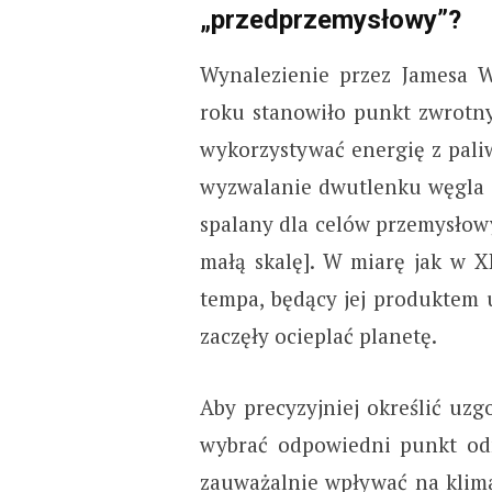
„przedprzemysłowy”?
Wynalezienie przez Jamesa 
roku stanowiło punkt zwrotny
wykorzystywać energię z pali
wyzwalanie dwutlenku węgla d
spalany dla celów przemysłowy
małą skalę]. W miarę jak w X
tempa, będący jej produktem
zaczęły ocieplać planetę.
Aby precyzyjniej określić uz
wybrać odpowiedni punkt odni
zauważalnie wpływać na klima