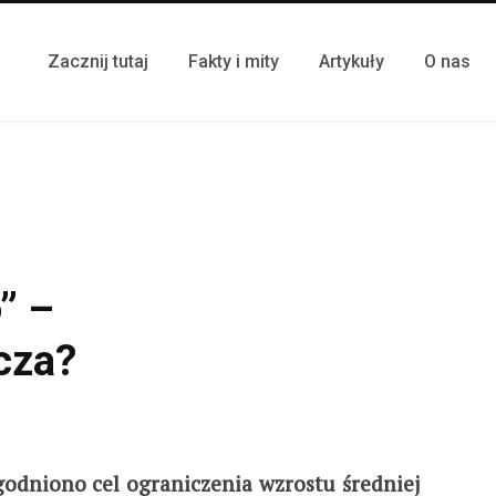
Zacznij tutaj
Fakty i mity
Artykuły
O nas
” –
cza?
dniono cel ograniczenia wzrostu średniej