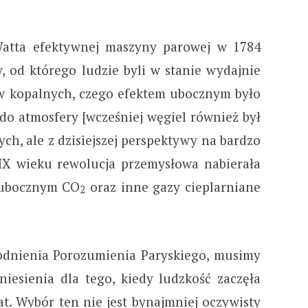
Watta efektywnej maszyny parowej w 1784
, od którego ludzie byli w stanie wydajnie
w kopalnych, czego efektem ubocznym było
o atmosfery [wcześniej węgiel również był
ch, ale z dzisiejszej perspektywy na bardzo
IX wieku rewolucja przemysłowa nabierała
 ubocznym CO
oraz inne gazy cieplarniane
2
godnienia Porozumienia Paryskiego, musimy
esienia dla tego, kiedy ludzkość zaczęła
t. Wybór ten nie jest bynajmniej oczywisty