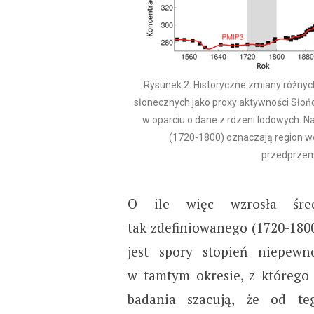
Rysunek 2: Historyczne zmiany różnyc
słonecznych jako proxy aktywności Słoń
w oparciu o dane z rdzeni lodowych. N
(1720-1800) oznaczają region we
przedprzem
O ile więc wzrosła śred
tak zdefiniowanego (1720-18
jest spory stopień niepewn
w tamtym okresie, z któreg
badania szacują, że od te