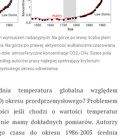
h wymuszeń radiacyjnych. Na górze po lewej: liczba plam
ca. Na górze po prawej: aktywność wulkaniczna szacowana
a dole: atmosferyczne koncentracje CO2 i CH
. Szare pola
4
dług autorów pracy najlepiej spełniający kryterium
ysłowego okresu odniesienia.
nia temperatura globalna względem
00) okresu przedprzemysłowego? Problemem
ości jeśli chodzi o wartości temperatur
o nie mamy dokładnych pomiarów. Autorzy
go czasu do okresu 1986-2005 średnia