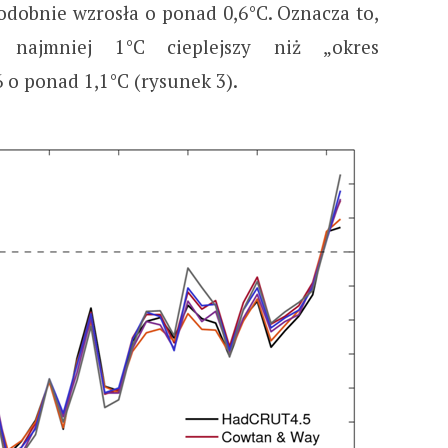
dobnie wzrosła o ponad 0,6°C. Oznacza to,
ajmniej 1°C cieplejszy niż „okres
 o ponad 1,1°C (rysunek 3).