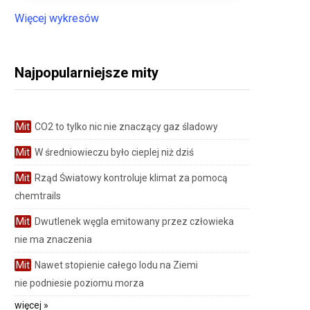
Więcej wykresów
Najpopularniejsze mity
Mit
CO2 to tylko nic nie znaczący gaz śladowy
Mit
W średniowieczu było cieplej niż dziś
Mit
Rząd Światowy kontroluje klimat za pomocą
chemtrails
Mit
Dwutlenek węgla emitowany przez człowieka
nie ma znaczenia
Mit
Nawet stopienie całego lodu na Ziemi
nie podniesie poziomu morza
więcej »