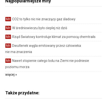
Najpopularniejsze mity
Mit
CO2 to tylko nic nie znaczący gaz śladowy
Mit
W średniowieczu było cieplej niż dziś
Mit
Rząd Światowy kontroluje klimat za pomocą chemtrails
Mit
Dwutlenek węgla emitowany przez człowieka
nie ma znaczenia
Mit
Nawet stopienie całego lodu na Ziemi nie podniesie
poziomu morza
więcej »
Także przydatne: