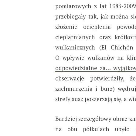
pomiarowych z lat 1983-2009
przebiegały tak, jak można s
złożenie ocieplenia powo
cieplarnianych oraz krótko
wulkanicznych (El Chichón
O wpływie wulkanów na klim
odpowiedzialne za… wyjątko
obserwacje potwierdziły, 
zachmurzenia i burz) wędruj
strefy susz poszerzają się, a w
Bardziej szczegółowy obraz zm
na obu półkulach ubyło 