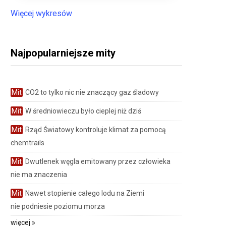
Więcej wykresów
Najpopularniejsze mity
Mit
CO2 to tylko nic nie znaczący gaz śladowy
Mit
W średniowieczu było cieplej niż dziś
Mit
Rząd Światowy kontroluje klimat za pomocą
chemtrails
Mit
Dwutlenek węgla emitowany przez człowieka
nie ma znaczenia
Mit
Nawet stopienie całego lodu na Ziemi
nie podniesie poziomu morza
więcej »