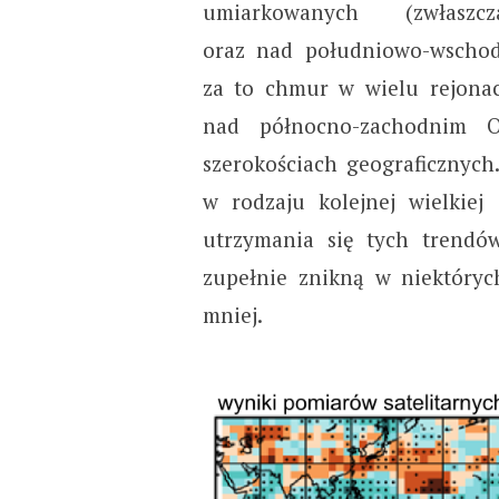
umiarkowanych (zwłasz
oraz nad południowo-wschodn
za to chmur w wielu rejona
nad północno-zachodnim 
szerokościach geograficznych
w rodzaju kolejnej wielkiej
utrzymania się tych trendó
zupełnie znikną w niektóryc
mniej.