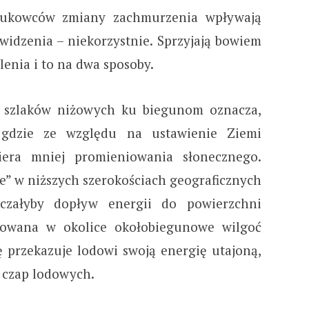
aukowców zmiany zachmurzenia wpływają
widzenia – niekorzystnie. Sprzyjają bowiem
lenia i to na dwa sposoby.
ę szlaków niżowych ku biegunom oznacza,
gdzie ze względu na ustawienie Ziemi
iera mniej promieniowania słonecznego.
” w niższych szerokościach geograficznych
czałyby dopływ energii do powierzchni
rtowana w okolice okołobiegunowe wilgoć
ę przekazuje lodowi swoją energię utajoną,
a czap lodowych.