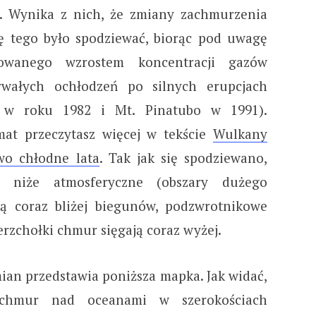
. Wynika z nich, że zmiany zachmurzenia
ię tego było spodziewać, biorąc pod uwagę
dowanego wzrostem koncentracji gazów
trwałych ochłodzeń po silnych erupcjach
 w roku 1982 i Mt. Pinatubo w 1991).
at przeczytasz więcej w tekście
Wulkany
wo chłodne lata
. Tak jak się spodziewano,
że niże atmosferyczne (obszary dużego
ą coraz bliżej biegunów, podzwrotnikowe
ierzchołki chmur sięgają coraz wyżej.
ian przedstawia poniższa mapka. Jak widać,
chmur nad oceanami w szerokościach