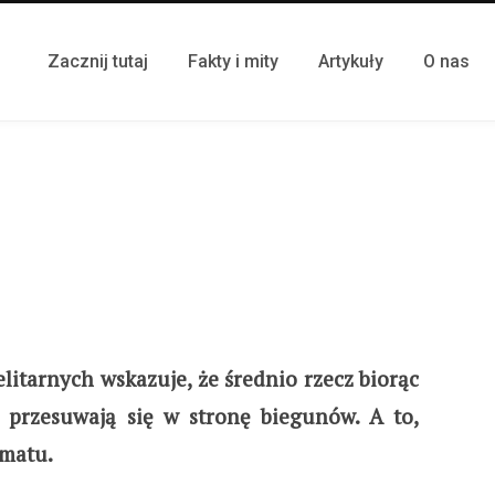
Zacznij tutaj
Fakty i mity
Artykuły
O nas
litarnych wskazuje, że średnio rzecz biorąc
 przesuwają się w stronę biegunów. A to,
imatu.