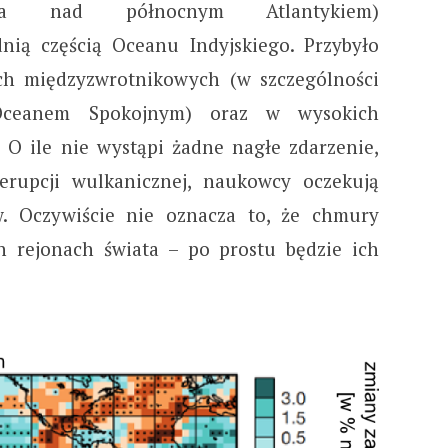
cza nad północnym Atlantykiem)
ią częścią Oceanu Indyjskiego. Przybyło
ch międzyzwrotnikowych (w szczególności
Oceanem Spokojnym) oraz w wysokich
. O ile nie wystąpi żadne nagłe zdarzenie,
 erupcji wulkanicznej, naukowcy oczekują
w. Oczywiście nie oznacza to, że chmury
h rejonach świata – po prostu będzie ich