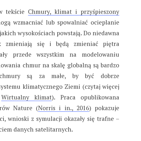
 w tekście
Chmury, klimat i przyśpieszony
ogą wzmacniać lub spowalniać ocieplanie
a jakich wysokościach powstają. Do niedawna
k zmieniają się i będą zmieniać piętra
ały przede wszystkim na modelowaniu
owania chmur na skalę globalną są bardzo
 chmury są za małe, by być dobrze
stemu klimatycznego Ziemi (czytaj więcej
e
Wirtualny klimat
). Praca opublikowana
rów Nature (
Norris i in., 2016
) pokazuje
i, wnioski z symulacji okazały się trafne –
ciem danych satelitarnych.