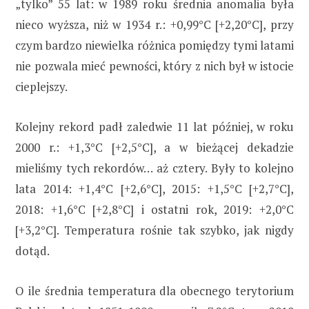
„tylko” 55 lat: w 1989 roku średnia anomalia była
nieco wyższa, niż w 1934 r.: +0,99°C [+2,20°C], przy
czym bardzo niewielka różnica pomiędzy tymi latami
nie pozwala mieć pewności, który z nich był w istocie
cieplejszy.
Kolejny rekord padł zaledwie 11 lat później, w roku
2000 r.: +1,3°C [+2,5°C], a w bieżącej dekadzie
mieliśmy tych rekordów… aż cztery. Były to kolejno
lata 2014: +1,4°C [+2,6°C], 2015: +1,5°C [+2,7°C],
2018: +1,6°C [+2,8°C] i ostatni rok, 2019: +2,0°C
[+3,2°C]. Temperatura rośnie tak szybko, jak nigdy
dotąd.
O ile średnia temperatura dla obecnego terytorium