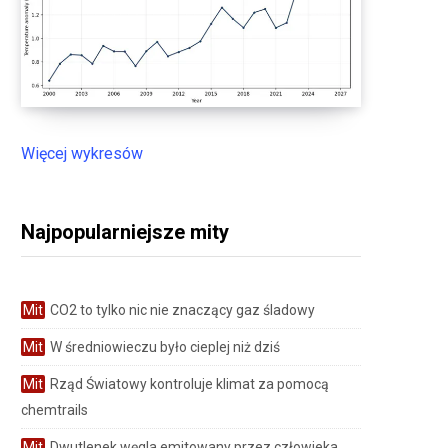
Więcej wykresów
Najpopularniejsze mity
Mit
CO2 to tylko nic nie znaczący gaz śladowy
Mit
W średniowieczu było cieplej niż dziś
Mit
Rząd Światowy kontroluje klimat za pomocą
chemtrails
Mit
Dwutlenek węgla emitowany przez człowieka