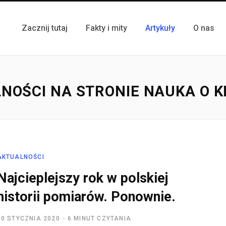
Zacznij tutaj
Fakty i mity
Artykuły
O nas
NOŚCI NA STRONIE NAUKA O K
AKTUALNOŚCI
Najcieplejszy rok w polskiej
historii pomiarów. Ponownie.
10 STYCZNIA 2020
6 MINUT CZYTANIA