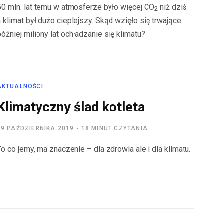
50 mln. lat temu w atmosferze było więcej CO
niż dziś
2
a klimat był dużo cieplejszy. Skąd wzięło się trwające
później miliony lat ochładzanie się klimatu?
AKTUALNOŚCI
Klimatyczny ślad kotleta
29 PAŹDZIERNIKA 2019
18 MINUT CZYTANIA
To co jemy, ma znaczenie – dla zdrowia ale i dla klimatu.