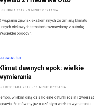
wywiad z Friederike Otto
2 GRUDNIA 2019
9 MINUT CZYTANIA
O wiązaniu zjawisk ekstremalnych ze zmianą klimatu
i innych ciekawych tematach rozmawiamy z autorką
„Wściekłej pogody”.
AKTUALNOŚCI
Klimat dawnych epok: wielkie
wymierania
25 LISTOPADA 2019
11 MINUT CZYTANIA
Tempo, w jakim giną dziś kolejne gatunki roślin i zwierząt
sprawia, że mówimy już o szóstym wielkim wymieraniu.