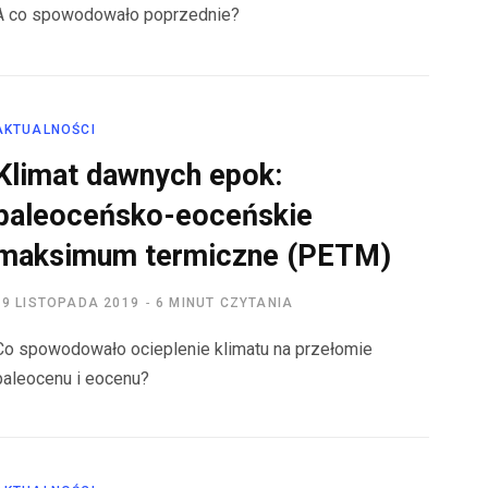
A co spowodowało poprzednie?
AKTUALNOŚCI
Klimat dawnych epok:
paleoceńsko-eoceńskie
maksimum termiczne (PETM)
19 LISTOPADA 2019
6 MINUT CZYTANIA
Co spowodowało ocieplenie klimatu na przełomie
paleocenu i eocenu?