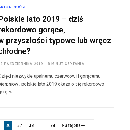
AKTUALNOŚCI
Polskie lato 2019 – dziś
rekordowo gorące,
w przyszłości typowe lub wręcz
chłodne?
23 PAŹDZIERNIKA 2019
8 MINUT CZYTANIA
Dzięki niezwykle upalnemu czerwcowi i gorącemu
sierpniowi, polskie lato 2019 okazało się rekordowo
gorące.
36
37
38
78
Następna
…