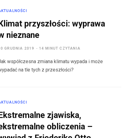
AKTUALNOŚCI
Klimat przyszłości: wyprawa
w nieznane
10 GRUDNIA 2019
14 MINUT CZYTANIA
Jak współczesna zmiana klimatu wypada i może
wypadać na tle tych z przeszłości?
AKTUALNOŚCI
Ekstremalne zjawiska,
ekstremalne obliczenia –