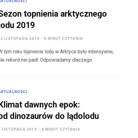
AKTUALNOŚCI
Sezon topnienia arktycznego
lodu 2019
12 LISTOPADA 2019
6 MINUT CZYTANIA
W tym roku topnienie lodu w Arktyce było intensywne,
ale rekord nie padł. Odpowiadamy dlaczego.
AKTUALNOŚCI
Klimat dawnych epok:
od dinozaurów do lądolodu
6 LISTOPADA 2019
8 MINUT CZYTANIA