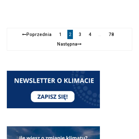
Poprzednia
1
2
3
4
78
…
Następna