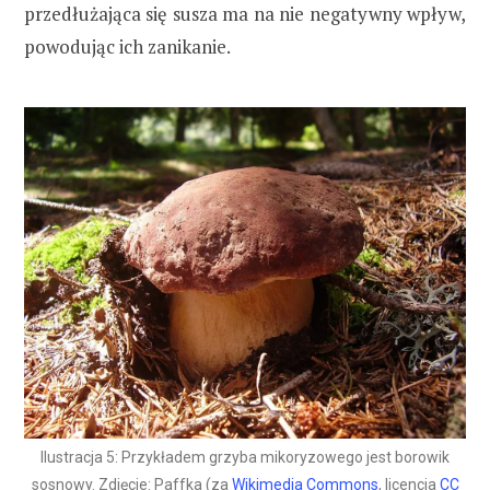
przedłużająca się susza ma na nie negatywny wpływ,
powodując ich zanikanie.
Ilustracja 5: Przykładem grzyba mikoryzowego jest borowik
sosnowy. Zdjęcie: Paffka (za
Wikimedia Commons
, licencja
CC