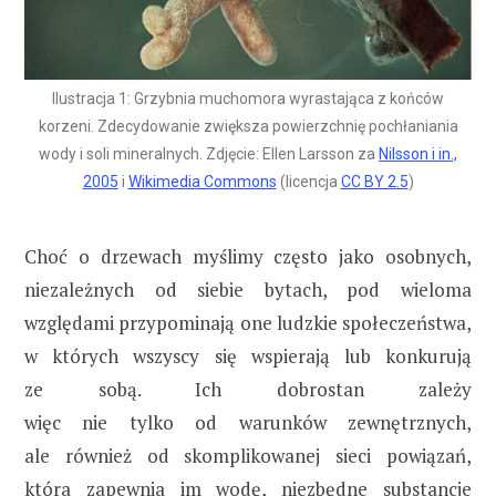
Ilustracja 1: Grzybnia muchomora wyrastająca z końców
korzeni. Zdecydowanie zwiększa powierzchnię pochłaniania
wody i soli mineralnych. Zdjęcie: Ellen Larsson za
Nilsson i in.,
2005
i
Wikimedia Commons
(licencja
CC BY 2.5
)
Choć o drzewach myślimy często jako osobnych,
niezależnych od siebie bytach, pod wieloma
względami przypominają one ludzkie społeczeństwa,
w których wszyscy się wspierają lub konkurują
ze sobą. Ich dobrostan zależy
więc nie tylko od warunków zewnętrznych,
ale również od skomplikowanej sieci powiązań,
która zapewnia im wodę, niezbędne substancje