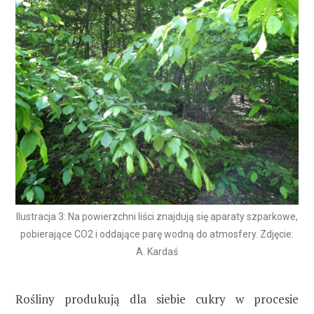
Ilustracja 3: Na powierzchni liści znajdują się aparaty szparkowe,
pobierające CO2 i oddające parę wodną do atmosfery. Zdjęcie:
A. Kardaś
Rośliny produkują dla siebie cukry w procesie