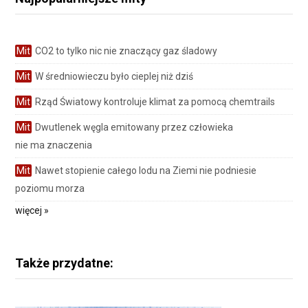
Mit
CO2 to tylko nic nie znaczący gaz śladowy
Mit
W średniowieczu było cieplej niż dziś
Mit
Rząd Światowy kontroluje klimat za pomocą chemtrails
Mit
Dwutlenek węgla emitowany przez człowieka
nie ma znaczenia
Mit
Nawet stopienie całego lodu na Ziemi nie podniesie
poziomu morza
więcej »
Także przydatne: