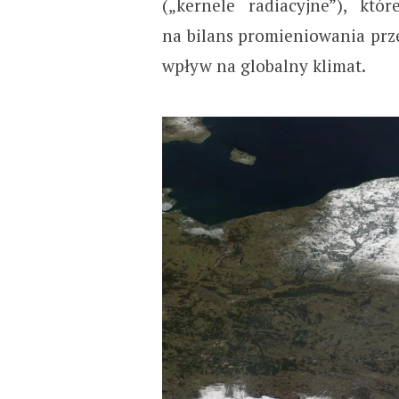
(„kernele radiacyjne”), któ
na bilans promieniowania przep
wpływ na globalny klimat.