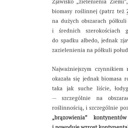
Zjawisko „zielenienia Ziemi”
biomasy roślinnej (patrz też
na dużych obszarach półkuli
i średnich szerokościach g
do spadku albedo, jednak zj
zazielenienia na półkuli połud
Najważniejszym czynnikiem
okazała się jednak biomasa r
taka jak suche liście, łody
— szczególnie na obszara
roślinnością, i szczególnie 
„brązowienia” kontynentó
i powoduje wzrost kontynenta