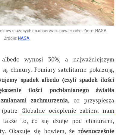
satelitów służących do obserwacji powierzchni Ziemi NASA.
Źródło:
NASA
.
 albedo wynosi 30%, a najważniejszym
e są chmury. Pomiary satelitarne pokazują,
wujemy spadek albedo (czyli spadek ilości
kszenie ilości pochłanianego światła
 zmianami zachmurzenia
, co przyspiesza
(patrz
Globalne ocieplenie zabiera nam
 także to, co się dzieje pod chmurami,
ty. Okazuje się bowiem, że
równocześnie