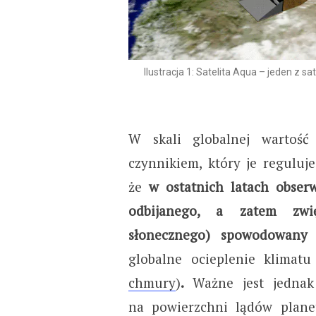
Ilustracja 1: Satelita Aqua – jeden z 
W skali globalnej wartość
czynnikiem, który je reguluj
że
w ostatnich latach obser
odbijanego, a zatem zwię
słonecznego) spowodowany
globalne ocieplenie klimatu
chmury
)
.
Ważne jest jednak
na powierzchni lądów plane