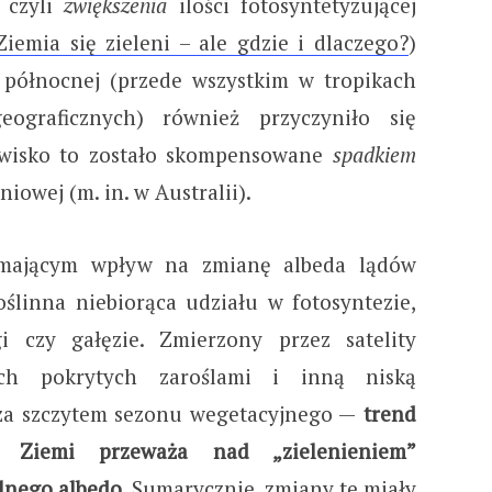
, czyli
zwiększenia
ilości fotosyntetyzującej
Ziemia się zieleni – ale gdzie i dlaczego?
)
 północnej (przede wszystkim w tropikach
eograficznych) również przyczyniło się
awisko to zostało skompensowane
spadkiem
niowej (m. in. w Australii).
 mającym wpływ na zmianę albeda lądów
oślinna niebiorąca udziału w fotosyntezie,
gi czy gałęzie. Zmierzony przez satelity
ch pokrytych zaroślami i inną niską
poza szczytem sezonu wegetacyjnego —
trend
w Ziemi przeważa nad „zielenieniem”
lnego albedo
. Sumarycznie, zmiany te miały