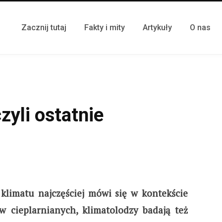
Zacznij tutaj
Fakty i mity
Artykuły
O nas
zyli ostatnie
klimatu najczęściej mówi się w kontekście
w cieplarnianych, klimatolodzy badają też