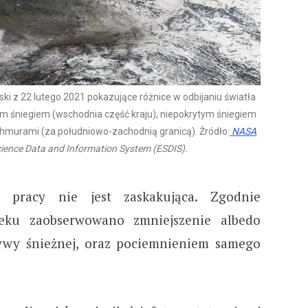
olski z 22 lutego 2021 pokazujące różnice w odbijaniu światła
ym śniegiem (wschodnia część kraju), niepokrytym śniegiem
 chmurami (za południowo-zachodnią granicą). Źródło:
NASA
cience Data and Information System (ESDIS).
 pracy nie jest zaskakująca. Zgodnie
eku zaobserwowano zmniejszenie albedo
wy śnieżnej, oraz pociemnieniem samego