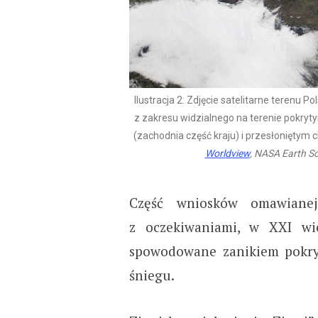
Ilustracja 2: Zdjęcie satelitarne terenu P
z zakresu widzialnego na terenie pokryt
(zachodnia część kraju) i przesłoniętym
Worldview
, NASA Earth S
Część wniosków omawianej
z oczekiwaniami, w XXI wi
spowodowane zanikiem pokry
śniegu.