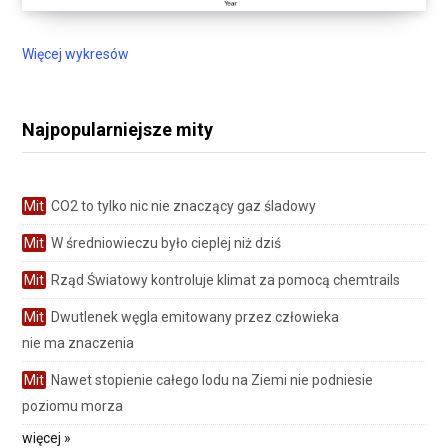
Więcej wykresów
Najpopularniejsze mity
Mit
CO2 to tylko nic nie znaczący gaz śladowy
Mit
W średniowieczu było cieplej niż dziś
Mit
Rząd Światowy kontroluje klimat za pomocą chemtrails
Mit
Dwutlenek węgla emitowany przez człowieka
nie ma znaczenia
Mit
Nawet stopienie całego lodu na Ziemi nie podniesie
poziomu morza
więcej »