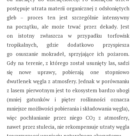
postępuje utrata materii organicznej z odsłoniętych
gleb – proces ten jest szczególnie intensywny
na początku, ale może trwać przez dekady. Jest
on istotny zwłaszcza w przypadku torfowisk
tropikalnych, gdzie dodatkowo przyspiesza
go osuszanie mokradeł, sprzyjające ich pożarom.
Gdy na terenie, z którego został usunięty las, sadzi
się nowe uprawy, pobierają one stopniowo
dwutlenek węgla z atmosfery. Jednak w porównaniu
z lasem pierwotnym jest to ekosystem bardzo ubogi
(mniej gatunków i pięter roślinności oznacza
mniejsze możliwości pobierania i składowania węgla),
więc pochłanianie przez niego CO
z atmosfery,
2
nawet przez stulecia, nie rekompensuje utraty węgla
towarzyszącej usunięciu naturalnego ekosystemu.