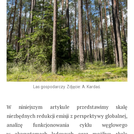
Las gospodarczy. Zdjęcie: A. Kardaś.
W niniejszym artykule przedstawimy skalę
niezbędnych redukcji emisji z perspektywy globalnej,
analizę funkcjonowania cyklu węglowego
w ekosystemach lądowych oraz możliwą skalę