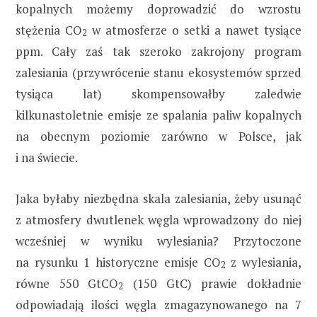
kopalnych możemy doprowadzić do wzrostu
stężenia CO
w atmosferze o setki a nawet tysiące
2
ppm. Cały zaś tak szeroko zakrojony program
zalesiania (przywrócenie stanu ekosystemów sprzed
tysiąca lat) skompensowałby zaledwie
kilkunastoletnie emisje ze spalania paliw kopalnych
na obecnym poziomie zarówno w Polsce, jak
i na świecie.
Jaka byłaby niezbędna skala zalesiania, żeby usunąć
z atmosfery dwutlenek węgla wprowadzony do niej
wcześniej w wyniku wylesiania? Przytoczone
na rysunku 1 historyczne emisje CO
z wylesiania,
2
równe 550 GtCO
(150 GtC) prawie dokładnie
2
odpowiadają ilości węgla zmagazynowanego na 7