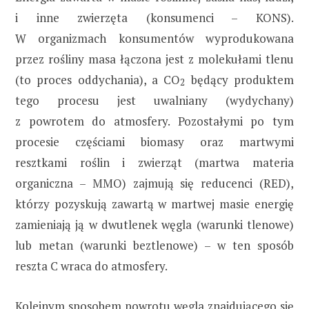
i inne zwierzęta (konsumenci – KONS).
W organizmach konsumentów wyprodukowana
przez rośliny masa łączona jest z molekułami tlenu
(to proces oddychania), a CO
będący produktem
2
tego procesu jest uwalniany (wydychany)
z powrotem do atmosfery. Pozostałymi po tym
procesie częściami biomasy oraz martwymi
resztkami roślin i zwierząt (martwa materia
organiczna – MMO) zajmują się reducenci (RED),
którzy pozyskują zawartą w martwej masie energię
zamieniają ją w dwutlenek węgla (warunki tlenowe)
lub metan (warunki beztlenowe) – w ten sposób
reszta C wraca do atmosfery.
Kolejnym sposobem powrotu węgla znajdującego się