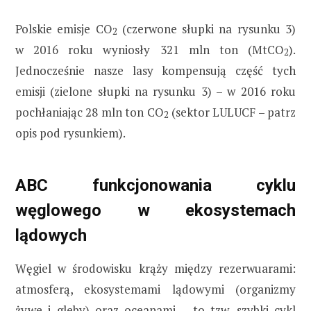
Polskie emisje CO
(czerwone słupki na rysunku 3)
2
w 2016 roku wyniosły 321 mln ton (MtCO
).
2
Jednocześnie nasze lasy kompensują część tych
emisji (zielone słupki na rysunku 3) – w 2016 roku
pochłaniając 28 mln ton CO
(sektor LULUCF – patrz
2
opis pod rysunkiem).
ABC funkcjonowania cyklu
węglowego w ekosystemach
lądowych
Węgiel w środowisku krąży między rezerwuarami:
atmosferą, ekosystemami lądowymi (organizmy
żywe i gleby) oraz oceanami – to tzw. szybki cykl