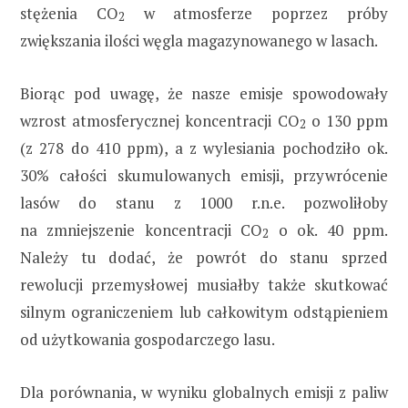
stężenia CO
w atmosferze poprzez próby
2
zwiększania ilości węgla magazynowanego w lasach.
Biorąc pod uwagę, że nasze emisje spowodowały
wzrost atmosferycznej koncentracji CO
o 130 ppm
2
(z 278 do 410 ppm), a z wylesiania pochodziło ok.
30% całości skumulowanych emisji, przywrócenie
lasów do stanu z 1000 r.n.e. pozwoliłoby
na zmniejszenie koncentracji CO
o ok. 40 ppm.
2
Należy tu dodać, że powrót do stanu sprzed
rewolucji przemysłowej musiałby także skutkować
silnym ograniczeniem lub całkowitym odstąpieniem
od użytkowania gospodarczego lasu.
Dla porównania, w wyniku globalnych emisji z paliw