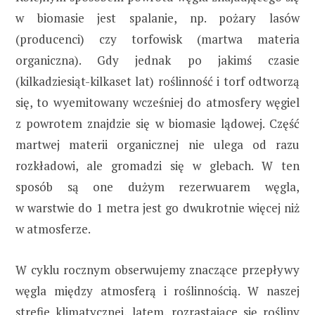
w biomasie jest spalanie, np. pożary lasów
(producenci) czy torfowisk (martwa materia
organiczna). Gdy jednak po jakimś czasie
(kilkadziesiąt-kilkaset lat) roślinność i torf odtworzą
się, to wyemitowany wcześniej do atmosfery węgiel
z powrotem znajdzie się w biomasie lądowej. Część
martwej materii organicznej nie ulega od razu
rozkładowi, ale gromadzi się w glebach. W ten
sposób są one dużym rezerwuarem węgla,
w warstwie do 1 metra jest go dwukrotnie więcej niż
w atmosferze.
W cyklu rocznym obserwujemy znaczące przepływy
węgla między atmosferą i roślinnością. W naszej
strefie klimatycznej, latem, rozrastające się rośliny