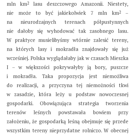
mln km
2
lasu deszczowego Amazonii. Niestety,
nie może to być jakiekolwiek 7 mln km
2
–
na nieurodzajnych terenach półpustynnych
nie dałoby się wyhodować tak zasobnego lasu.
W praktyce musielibyśmy wtórnie zalesić tereny,
na których lasy i mokradła znajdowały się już
wcześniej. Polska wyglądałaby jak w czasach Mieszka
I – w większości pokrywałyby ją bory, puszcze
i mokradła. Taka propozycja jest niemożliwa
do realizacji, a przyczyna tej niemożności tkwi
w zasadzie, która leży u podstaw nowoczesnej
gospodarki. Obowiązująca strategia tworzenia
terenów leśnych powstawała bowiem przy
założeniu, że gospodarką leśną obejmuje się przede
wszystkim tereny nieprzydatne rolniczo. W obecnej