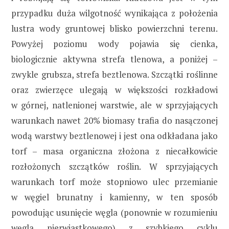
przypadku duża wilgotność wynikająca z położenia
lustra wody gruntowej blisko powierzchni terenu.
Powyżej poziomu wody pojawia się cienka,
biologicznie aktywna strefa tlenowa, a poniżej –
zwykle grubsza, strefa beztlenowa. Szczątki roślinne
oraz zwierzęce ulegają w większości rozkładowi
w górnej, natlenionej warstwie, ale w sprzyjających
warunkach nawet 20% biomasy trafia do nasączonej
wodą warstwy beztlenowej i jest ona odkładana jako
torf – masa organiczna złożona z niecałkowicie
rozłożonych szczątków roślin. W sprzyjających
warunkach torf może stopniowo ulec przemianie
w węgiel brunatny i kamienny, w ten sposób
powodując usunięcie węgla (ponownie w rozumieniu
węgla pierwiastkowego) z szybkiego cyklu