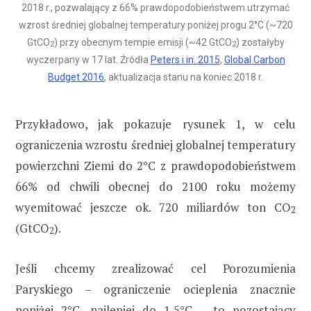
2018 r., pozwalający z 66% prawdopodobieństwem utrzymać
wzrost średniej globalnej temperatury poniżej progu 2°C (~720
GtCO
) przy obecnym tempie emisji (~42 GtCO
) zostałyby
2
2
wyczerpany w 17 lat. Źródła
Peters i in. 2015
,
Global Carbon
Budget 2016
, aktualizacja stanu na koniec 2018 r.
Przykładowo, jak pokazuje rysunek 1, w celu
ograniczenia wzrostu średniej globalnej temperatury
powierzchni Ziemi do 2°C z prawdopodobieństwem
66% od chwili obecnej do 2100 roku możemy
wyemitować jeszcze ok. 720 miliardów ton CO
2
(GtCO
).
2
Jeśli chcemy zrealizować cel Porozumienia
Paryskiego – ograniczenie ocieplenia znacznie
poniżej 2°C, najlepiej do 1,5°C – to pozostający