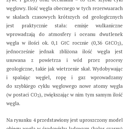
węglowy. Ilość węgla obecnego w tych rezerwuarach
w skalach czasowych krótszych od geologicznych
jest praktycznie stała: emisje wulkaniczne
wprowadzają do atmosfery i oceanu dwutlenek
węgla w ilości ok. 0,1 GtC rocznie (0,36 GtCO
),
2
jednocześnie jednak zbliżona ilość węgla jest
usuwana z powietrza i wód przez procesy
geologiczne, takie jak wietrzenie skał. Wydobywając
i spalając węgiel, ropę i gaz wprowadzamy
do szybkiego cyklu węglowego nowe atomy węgla
(w postaci CO
), zwiększając w nim tym samym ilość
2
węgla.
Na rysunku 4 przedstawiony jest uproszczony model
obiegu węgla w środowisku lądowym (kolor czarny)