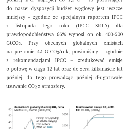
do naszej dyspozycji budżet węglowy jest jeszcze
mniejszy – zgodnie ze
specjalnym raportem IPCC
z listopada tego roku (IPCC SR1.5) dla
prawdopodobieństwa 66% wynosi on ok. 400-500
GtCO
. Przy obecnych globalnych emisjach
2
na poziomie 42 GtCO
/rok, powinniśmy – zgodnie
2
z rekomendacjami IPCC – zredukować emisje
o połowę w ciągu 12 lat oraz do zera kilkanaście lat
później, do tego prowadząc później długotrwałe
usuwanie CO
z atmosfery.
2