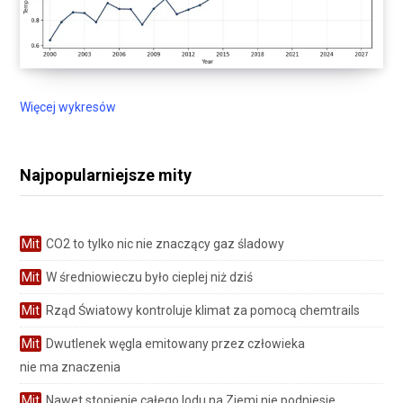
Więcej wykresów
Najpopularniejsze mity
Mit
CO2 to tylko nic nie znaczący gaz śladowy
Mit
W średniowieczu było cieplej niż dziś
Mit
Rząd Światowy kontroluje klimat za pomocą chemtrails
Mit
Dwutlenek węgla emitowany przez człowieka
nie ma znaczenia
Mit
Nawet stopienie całego lodu na Ziemi nie podniesie