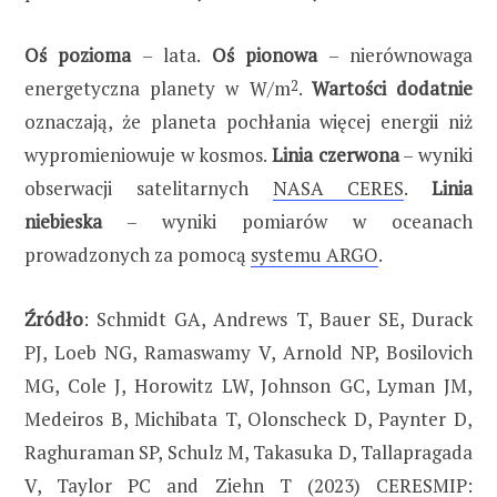
Oś pozioma
– lata.
Oś pionowa
– nierównowaga
energetyczna planety w W/m
2
.
Wartości dodatnie
oznaczają, że planeta pochłania więcej energii niż
wypromieniowuje w kosmos.
Linia czerwona
– wyniki
obserwacji satelitarnych
NASA CERES
.
Linia
niebieska
– wyniki pomiarów w oceanach
prowadzonych za pomocą
systemu ARGO
.
Źródło
: Schmidt GA, Andrews T, Bauer SE, Durack
PJ, Loeb NG, Ramaswamy V, Arnold NP, Bosilovich
MG, Cole J, Horowitz LW, Johnson GC, Lyman JM,
Medeiros B, Michibata T, Olonscheck D, Paynter D,
Raghuraman SP, Schulz M, Takasuka D, Tallapragada
V, Taylor PC and Ziehn T (2023) CERESMIP: