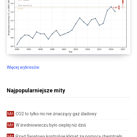
Więcej wykresów
Najpopularniejsze mity
Mit
CO2 to tylko nic nie znaczący gaz śladowy
Mit
W średniowieczu było cieplej niż dziś
Mit
Rząd Światowy kontroluje klimat za pomocą chemtrails