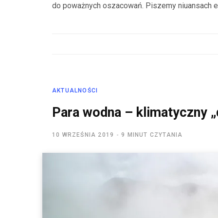
do poważnych oszacowań. Piszemy niuansach ef
AKTUALNOŚCI
Para wodna – klimatyczny „
10 WRZEŚNIA 2019
9 MINUT CZYTANIA