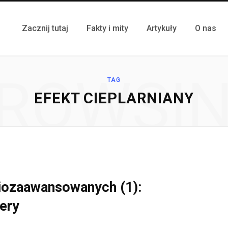
Zacznij tutaj
Fakty i mity
Artykuły
O nas
ROWSI
TAG
EFEKT CIEPLARNIANY
dniozaawansowanych (1):
ery