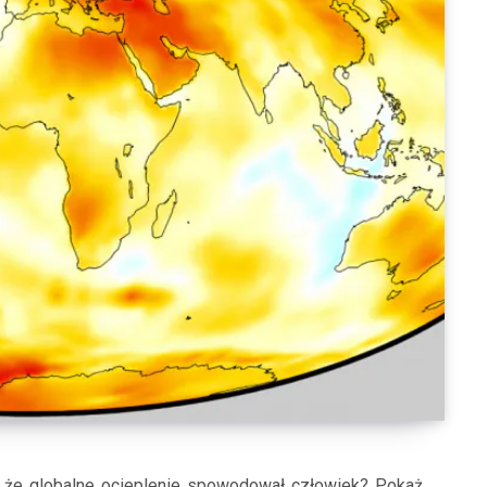
, że globalne ocieplenie spowodował człowiek? Pokaż