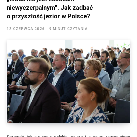
niewyczerpalnym”. Jak zadbać
o przyszłość jezior w Polsce?
12 CZERWCA 2026
9 MINUT CZYTANIA
Sprawdź, jak się mają polskie jeziora i o czym rozmawiano