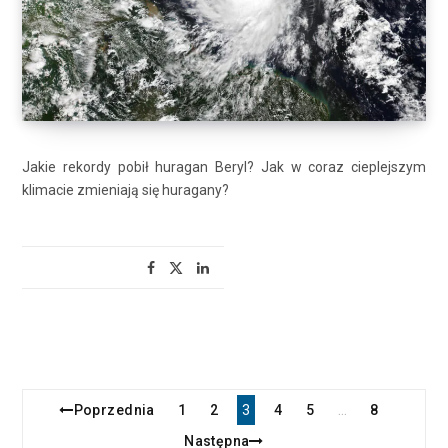
Jakie rekordy pobił huragan Beryl? Jak w coraz cieplejszym
klimacie zmieniają się huragany?
Poprzednia
1
2
3
4
5
8
…
Następna