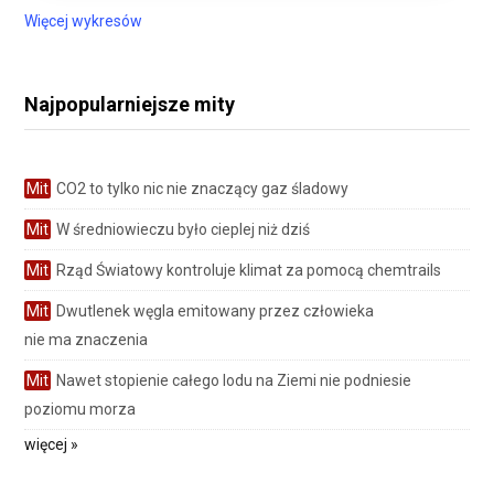
Więcej wykresów
Najpopularniejsze mity
Mit
CO2 to tylko nic nie znaczący gaz śladowy
Mit
W średniowieczu było cieplej niż dziś
Mit
Rząd Światowy kontroluje klimat za pomocą chemtrails
Mit
Dwutlenek węgla emitowany przez człowieka
nie ma znaczenia
Mit
Nawet stopienie całego lodu na Ziemi nie podniesie
poziomu morza
więcej »