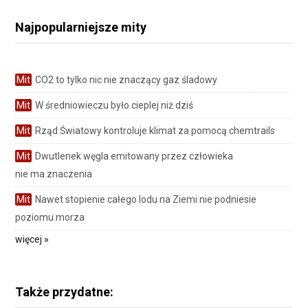
Najpopularniejsze mity
Mit
CO2 to tylko nic nie znaczący gaz śladowy
Mit
W średniowieczu było cieplej niż dziś
Mit
Rząd Światowy kontroluje klimat za pomocą chemtrails
Mit
Dwutlenek węgla emitowany przez człowieka
nie ma znaczenia
Mit
Nawet stopienie całego lodu na Ziemi nie podniesie
poziomu morza
więcej »
Także przydatne: