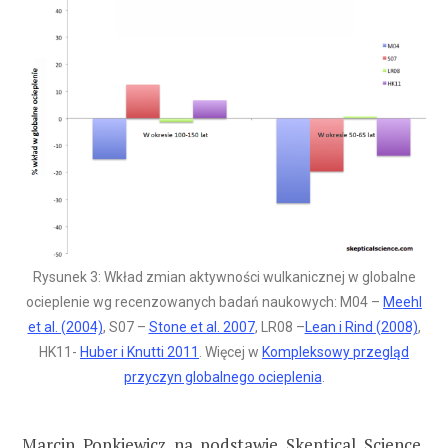
Rysunek 3: Wkład zmian aktywności wulkanicznej w globalne
ocieplenie wg recenzowanych badań naukowych: M04 –
Meehl
et al. (2004)
, S07 –
Stone et al. 2007
, LR08 –
Lean i Rind (2008)
,
HK11-
Huber i Knutti 2011
. Więcej w
Kompleksowy przegląd
przyczyn globalnego ocieplenia
.
Marcin Popkiewicz na podstawie
Skeptical Science
,