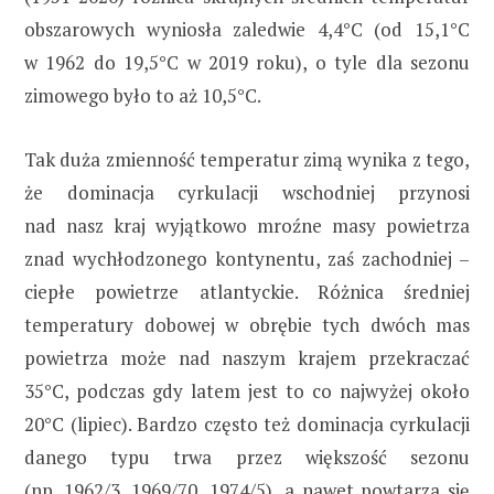
obszarowych wyniosła zaledwie 4,4°C (od 15,1°C
w 1962 do 19,5°C w 2019 roku), o tyle dla sezonu
zimowego było to aż 10,5°C.
Tak duża zmienność temperatur zimą wynika z tego,
że dominacja cyrkulacji wschodniej przynosi
nad nasz kraj wyjątkowo mroźne masy powietrza
znad wychłodzonego kontynentu, zaś zachodniej –
ciepłe powietrze atlantyckie. Różnica średniej
temperatury dobowej w obrębie tych dwóch mas
powietrza może nad naszym krajem przekraczać
35°C, podczas gdy latem jest to co najwyżej około
20°C (lipiec). Bardzo często też dominacja cyrkulacji
danego typu trwa przez większość sezonu
(np. 1962/3, 1969/70, 1974/5), a nawet powtarza się