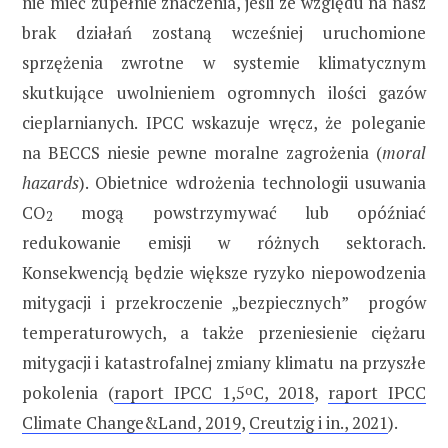
nie mieć zupełnie znaczenia, jeśli ze względu na nasz
brak działań zostaną wcześniej uruchomione
sprzężenia zwrotne w systemie klimatycznym
skutkujące uwolnieniem ogromnych ilości gazów
cieplarnianych. IPCC wskazuje wręcz, że poleganie
na BECCS niesie pewne moralne zagrożenia (
moral
hazards
). Obietnice wdrożenia technologii usuwania
CO
mogą powstrzymywać lub opóźniać
2
redukowanie emisji w różnych sektorach.
Konsekwencją będzie większe ryzyko niepowodzenia
mitygacji i przekroczenie „bezpiecznych” progów
temperaturowych, a także przeniesienie ciężaru
mitygacji i katastrofalnej zmiany klimatu na przyszłe
pokolenia (
raport IPCC 1,5
o
C, 2018
,
raport IPCC
Climate Change&Land, 2019
,
Creutzig i in., 2021
).