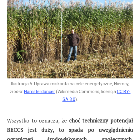
Ilustracja 5: Uprawa miskanta na cele energetyczne, Niemcy,
źródło:
Hamsterdancer
(Wikimedia Commons, licencja
CC BY-
SA 3.0
).
Wszystko to oznacza, że
choć techniczny potencjał
BECCS jest duży, to spada po uwzględnieniu
ograniczeń środowiskowych, społecznych,