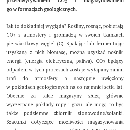
przechwytywaniem CO
i magazynowaniem
2
go w formacjach geologicznych.
Jak to dokładniej wygląda? Rośliny, rosnąc, pobierają
CO
z atmosfery i gromadzą w swoich tkankach
2
pierwiastkowy węgiel (C). Spalając lub fermentując
uzyskaną z nich biomasę, można uzyskać nośniki
energii (energia elektryczna, paliwa). CO
będący
2
odpadem w tych procesach zostaje wyłapany zanim
trafi do atmosfery, a następnie uwięziony
w pokładach geologicznych na co najmniej setki lat.
Obecnie za takie magazyny służą głównie
wyczerpane pokłady ropy i gazu, ale mogą to być
także podziemne zbiorniki słonowodne/solanki.
Szacunki dotyczące możliwości magazynowania