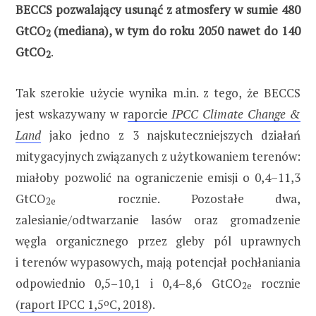
BECCS pozwalający usunąć z atmosfery w sumie 480
GtCO
(mediana), w tym do roku 2050 nawet do 140
2
GtCO
.
2
Tak szerokie użycie wynika m.in. z tego, że BECCS
jest wskazywany w r
aporcie
IPCC Climate Change &
Land
jako jedno z 3 najskuteczniejszych działań
mitygacyjnych związanych z użytkowaniem terenów:
miałoby pozwolić na ograniczenie emisji o 0,4–11,3
GtCO
rocznie. Pozostałe dwa,
2e
zalesianie/odtwarzanie lasów oraz gromadzenie
węgla organicznego przez gleby pól uprawnych
i terenów wypasowych, mają potencjał pochłaniania
odpowiednio 0,5–10,1 i 0,4–8,6 GtCO
rocznie
2e
(
raport IPCC 1,5
o
C, 2018
).