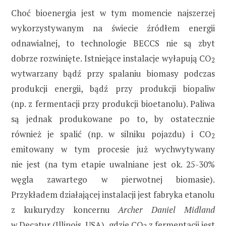
Choć bioenergia jest w tym momencie najszerzej
wykorzystywanym na świecie źródłem energii
odnawialnej, to technologie BECCS nie są zbyt
dobrze rozwinięte. Istniejące instalacje wyłapują CO
2
wytwarzany bądź przy spalaniu biomasy podczas
produkcji energii, bądź przy produkcji biopaliw
(np. z fermentacji przy produkcji bioetanolu). Paliwa
są jednak produkowane po to, by ostatecznie
również je spalić (np. w silniku pojazdu) i CO
2
emitowany w tym procesie już wychwytywany
nie jest (na tym etapie uwalniane jest ok. 25-30%
węgla zawartego w pierwotnej biomasie).
Przykładem działającej instalacji jest fabryka etanolu
z kukurydzy koncernu
Archer Daniel Midland
w Decatur (Illinois, USA), gdzie CO
z fermentacji jest