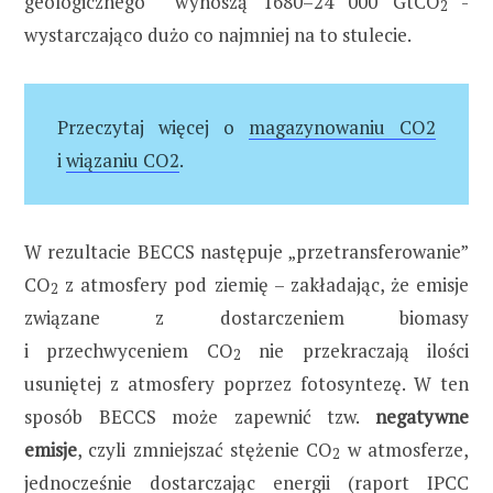
geologicznego wynoszą 1680–24 000 GtCO
-
2
wystarczająco dużo co najmniej na to stulecie.
Przeczytaj więcej o
magazynowaniu CO2
i
wiązaniu CO2
.
W rezultacie BECCS następuje „przetransferowanie”
CO
z atmosfery pod ziemię – zakładając, że emisje
2
związane z dostarczeniem biomasy
i przechwyceniem CO
nie przekraczają ilości
2
usuniętej z atmosfery poprzez fotosyntezę. W ten
sposób BECCS może zapewnić tzw.
negatywne
emisje
, czyli zmniejszać stężenie CO
w atmosferze,
2
jednocześnie dostarczając energii (
raport IPCC