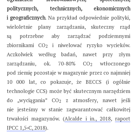
politycznych, technicznych, ekonomicznych
i geograficznych
. Na przykład odpowiednie polityki,
wieloletnie plany zarządzania, skuteczny rząd
są potrzebne aby zarządzać podziemnymi
zbiornikami CO
i niwelować ryzyko wycieków.
2
Aczkolwiek według badań, nawet przy złym
zarządzaniu, ok. 70-80% CO
wtłoczonego
2
pod ziemię pozostaje w magazynie przez co najmniej
10 000 lat, co pokazuje, że BECCS (i ogólnie
technologie CCS) może być skutecznym narzędziem
do „wyciągania” CO
z atmosfery, nawet jeśli
2
nie jesteśmy w stanie zagwarantować całkowitej
trwałości magazynów. (
Alcalde i in., 2018
,
raport
IPCC 1,5
C, 2018
).
o