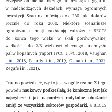
Przejście od niemal niczego do dziesiątek gigaton
w nadchodzących dekadach, wymaga ogromnych
inwestycji. Szacunki mówią o ok. 260 mld dolarów
rocznie do roku 2050. Niektóre scenariusze
ograniczania emisji zakładają wdrożenie BECCS
do końca tego wieku w skali porównywalnej
wielkością do 2/3 wielkości obecnego przemysłu
paliw kopalnych (
raport IPCC 1,5
o
C, 2018
,
Vaughan
i in., 2018
,
Fajardy i in., 2019
,
Osman i in., 2021
,
Regufe i in., 2021
).
Trudno powiedzieć, czy to jest w ogóle realne. Z tego
powodu
naukowcy podkreślają, że konieczne jest jak
najszybsze i jak najbardziej radykalne obniżanie
emisji ze wszystkich sektorów gospodarki
, a BECCS