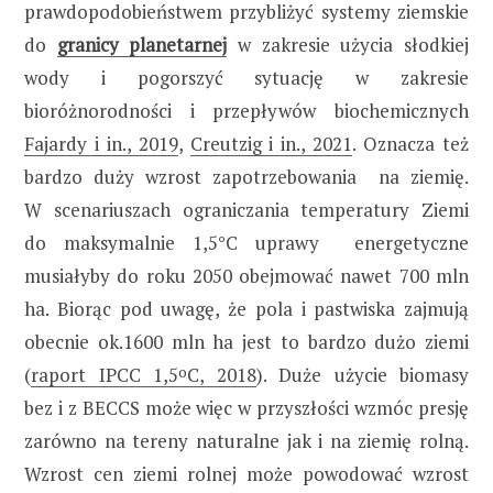
prawdopodobieństwem przybliżyć systemy ziemskie
do
granicy planetarnej
w zakresie użycia słodkiej
wody i pogorszyć sytuację w zakresie
bioróżnorodności i przepływów biochemicznych
Fajardy i in., 2019
,
Creutzig i in., 2021
. Oznacza też
bardzo duży wzrost zapotrzebowania na ziemię.
W scenariuszach ograniczania temperatury Ziemi
do maksymalnie 1,5°C uprawy energetyczne
musiałyby do roku 2050 obejmować nawet 700 mln
ha. Biorąc pod uwagę, że pola i pastwiska zajmują
obecnie ok.1600 mln ha jest to bardzo dużo ziemi
(
raport IPCC 1,5
o
C, 2018
). Duże użycie biomasy
bez i z BECCS może więc w przyszłości wzmóc presję
zarówno na tereny naturalne jak i na ziemię rolną.
Wzrost cen ziemi rolnej może powodować wzrost