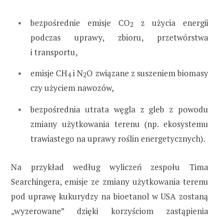
bezpośrednie emisje CO
z użycia energii
2
podczas uprawy, zbioru, przetwórstwa
i transportu,
emisje CH
i N
O związane z suszeniem biomasy
4
2
czy użyciem nawozów,
bezpośrednia utrata węgla z gleb z powodu
zmiany użytkowania terenu (np. ekosystemu
trawiastego na uprawy roślin energetycznych).
Na przykład według wyliczeń zespołu Tima
Searchingera, emisje ze zmiany użytkowania terenu
pod uprawę kukurydzy na bioetanol w USA zostaną
„wyzerowane” dzięki korzyściom zastąpienia