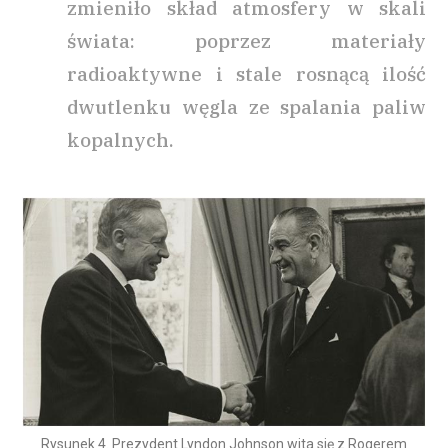
zmieniło skład atmosfery w skali
świata: poprzez materiały
radioaktywne i stale rosnącą ilość
dwutlenku węgla ze spalania paliw
kopalnych.
Rysunek 4. Prezydent Lyndon Johnson wita się z Rogerem