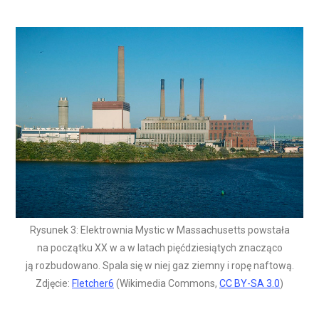
Rysunek 3: Elektrownia Mystic w Massachusetts powstała
na początku XX w a w latach pięćdziesiątych znacząco
ją rozbudowano. Spala się w niej gaz ziemny i ropę naftową.
Zdjęcie:
Fletcher6
(Wikimedia Commons,
CC BY-SA 3.0
)