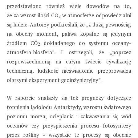
przedstawiono również wiele dowodów na to,
że za wzrost ilości CO
w atmosferze odpowiedzialni
2
są ludzie. Autorzy podkreślali, że „z dużą pewnością,
na obecny moment, paliwa kopalne są jedynym
źródłem CO
dokładanego do systemu oceany-
2
atmosfera-biosfera”. I ostrzegali, że „poprzez
rozpowszechnioną na całym świecie cywilizację
techniczną, ludzkość nieświadomie przeprowadza
olbrzymi eksperyment geoinżynieryjny”.
W raporcie znalazły się też prognozy dotyczące
topnienia lądolodu Antarktydy, wzrostu światowego
poziomu morza, ocieplania i zakwaszania się wód
oceanów czy przyspieszenia procesu fotosyntezy
przez rośliny – wszystkie te procesy są obecnie