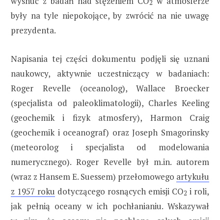
wysnuć z badań nad stężeniem CO
w atmosferze
2
były na tyle niepokojące, by zwrócić na nie uwagę
prezydenta.
Napisania tej części dokumentu podjęli się uznani
naukowcy, aktywnie uczestniczący w badaniach:
Roger Revelle (oceanolog), Wallace Broecker
(specjalista od paleoklimatologii), Charles Keeling
(geochemik i fizyk atmosfery), Harmon Craig
(geochemik i oceanograf) oraz Joseph Smagorinsky
(meteorolog i specjalista od modelowania
numerycznego). Roger Revelle był m.in. autorem
(wraz z Hansem E. Suessem) przełomowego
artykułu
z 1957 roku
dotyczącego rosnących emisji CO
i roli,
2
jak pełnią oceany w ich pochłanianiu. Wskazywał