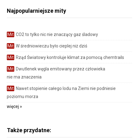
Najpopularniejsze mity
Mit
CO2 to tylko nic nie znaczący gaz śladowy
Mit
W średniowieczu było cieplej niż dziś
Mit
Rząd Światowy kontroluje klimat za pomocą chemtrails
Mit
Dwutlenek węgla emitowany przez człowieka
nie ma znaczenia
Mit
Nawet stopienie całego lodu na Ziemi nie podniesie
poziomu morza
więcej »
Także przydatne: