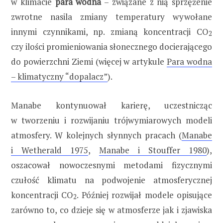
w klimacie
para wodna
– związane z nią sprzężenie
zwrotne nasila zmiany temperatury wywołane
innymi czynnikami, np. zmianą koncentracji CO
2
czy ilości promieniowania słonecznego docierającego
do powierzchni Ziemi (więcej w artykule
Para wodna
– klimatyczny “dopalacz”
).
Manabe kontynuował karierę, uczestnicząc
w tworzeniu i rozwijaniu trójwymiarowych modeli
atmosfery. W kolejnych słynnych pracach (
Manabe
i Wetherald 1975
,
Manabe i Stouffer 1980
),
oszacował nowoczesnymi metodami fizycznymi
czułość klimatu na podwojenie atmosferycznej
koncentracji CO
. Później rozwijał modele opisujące
2
zarówno to, co dzieje się w atmosferze jak i zjawiska