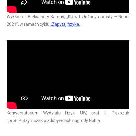
Wykład dr Aleksandry Kardaś, „Klimat złożony i prosty – Nobel
2021”, w ramach cyklu „
Zapytaj fizyka
„.
Konwersatorium Wydziału Fizyki UW, prof J. Piskozub
i prof. P. Szymczak o zdobywcach nagrody Nobla.