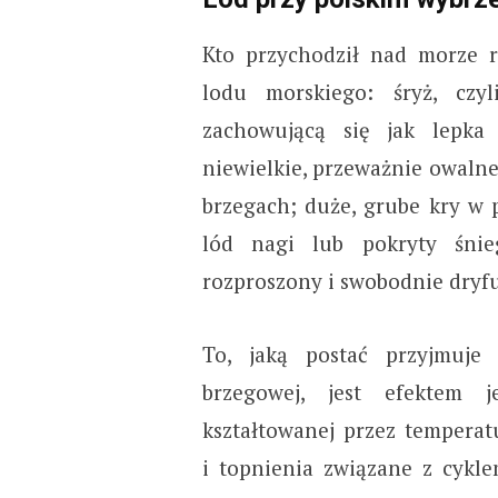
Kto przychodził nad morze r
lodu morskiego: śryż, czy
zachowującą się jak lepka 
niewielkie, przeważnie owaln
brzegach; duże, grube kry w 
lód nagi lub pokryty śnieg
rozproszony i swobodnie dryf
To, jaką postać przyjmuje
brzegowej, jest efektem j
kształtowanej przez temperat
i topnienia związane z cyk