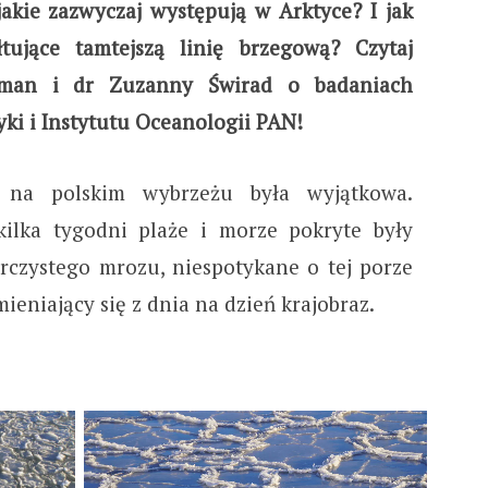
jakie zazwyczaj występują w Arktyce? I jak
ałtujące tamtejszą linię brzegową?
Czytaj
erman i dr Zuzanny Świrad
o badaniach
ki i Instytutu Oceanologii PAN!
 na polskim wybrzeżu była wyjątkowa.
kilka tygodni plaże i morze pokryte były
rczystego mrozu, niespotykane o tej porze
ieniający się z dnia na dzień krajobraz.