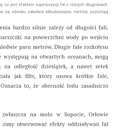
, co jest efektem superpozycji fal o różnych długościach.
ne na odcinku zaledwie kilkudziesięciu metrów, pozostają
enia bardzo silnie zależy od długości fali.
arszczki na powierzchni wody po wejściu
aledwie paru metrów. Długie fale rozkołysu
akie występują na otwartych oceanach, mogą
na odległość dziesiątek, a nawet setek
ała jak filtr, który usuwa krótkie fale,
 Oznacza to, że obecność lodu zasadniczo
a zwłaszcza na molo w Sopocie, Orłowie
j zimy obserwować efekty oddziaływań fal