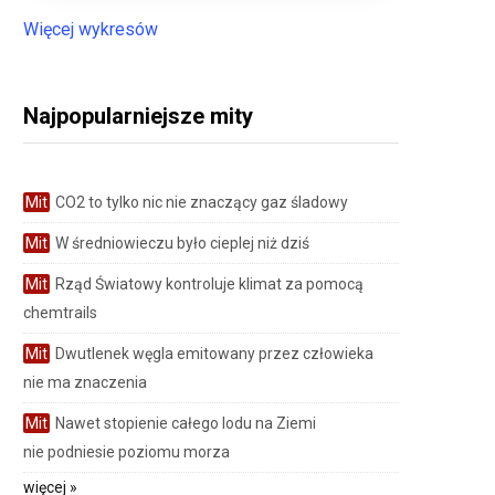
Więcej wykresów
Najpopularniejsze mity
Mit
CO2 to tylko nic nie znaczący gaz śladowy
Mit
W średniowieczu było cieplej niż dziś
Mit
Rząd Światowy kontroluje klimat za pomocą
chemtrails
Mit
Dwutlenek węgla emitowany przez człowieka
nie ma znaczenia
Mit
Nawet stopienie całego lodu na Ziemi
nie podniesie poziomu morza
więcej »