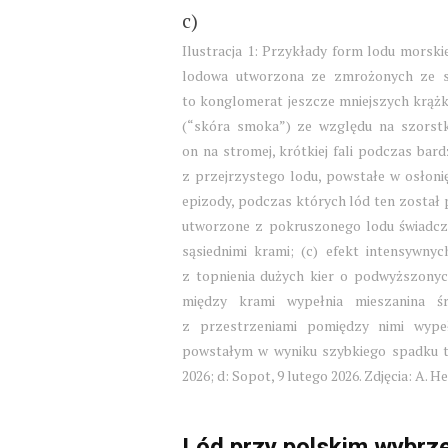
c)
Ilustracja 1: Przykłady form lodu morsk
lodowa utworzona ze zmrożonych ze so
to konglomerat jeszcze mniejszych krążk
(“skóra smoka”) ze względu na szorstk
on na stromej, krótkiej fali podczas bar
z przejrzystego lodu, powstałe w osłonię
epizody, podczas których lód ten został 
utworzone z pokruszonego lodu świadczą
sąsiednimi krami; (c) efekt intensywny
z topnienia dużych kier o podwyższonych
między krami wypełnia mieszanina śr
z przestrzeniami pomiędzy nimi wype
powstałym w wyniku szybkiego spadku tem
2026; d: Sopot, 9 lutego 2026. Zdjęcia: A. H
Lód przy polskim wybrz