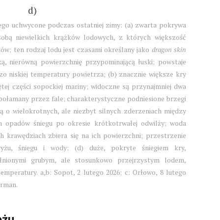
d)
iego uchwycone podczas ostatniej zimy: (a) zwarta pokrywa
bą niewielkich krążków lodowych, z których większość
ów; ten rodzaj lodu jest czasami określany jako
dragon skin
ą, nierówną powierzchnię przypominającą łuski; powstaje
dzo niskiej temperatury powietrza; (b) znacznie większe kry
tej części sopockiej mariny; widoczne są przynajmniej dwa
połamany przez fale; charakterystyczne podniesione brzegi
 o wielokrotnych, ale niezbyt silnych zderzeniach między
ch opadów śniegu po okresie krótkotrwałej odwilży; woda
 krawędziach zbiera się na ich powierzchni; przestrzenie
yżu, śniegu i wody; (d) duże, pokryte śniegiem kry,
łnionymi grubym, ale stosunkowo przejrzystym lodem,
peratury. a,b: Sopot, 2 lutego 2026; c: Orłowo, 8 lutego
erman.
eżu