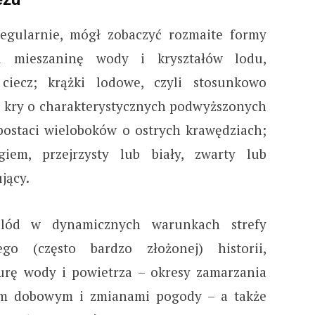
egularnie, mógł zobaczyć rozmaite formy
li mieszaninę wody i kryształów lodu,
ciecz; krążki lodowe, czyli stosunkowo
e kry o charakterystycznych podwyższonych
postaci wieloboków o ostrych krawędziach;
iem, przejrzysty lub biały, zwarty lub
ujący.
 lód w dynamicznych warunkach strefy
ego (często bardzo złożonej) historii,
urę wody i powietrza – okresy zamarzania
lem dobowym i zmianami pogody – a także