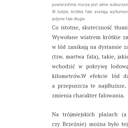
powierzchnia morza jest silnie wzburzona
W lodzie, krótkie fale zostają wytłumio
jedynie fale długie.
Co istotne, skuteczność tłumi
Wywołane wiatrem krótkie zm
w lód zanikają na dystansie z
(tzw. martwa fala), takie, j
wchodzić w pokrywę lodową 
kilometrów.W efekcie lód dzi
a przepuszcza te najdłuższe.
zmienia charakter falowania.
Na trójmiejskich plażach (
czy Brzeźnie) można było te