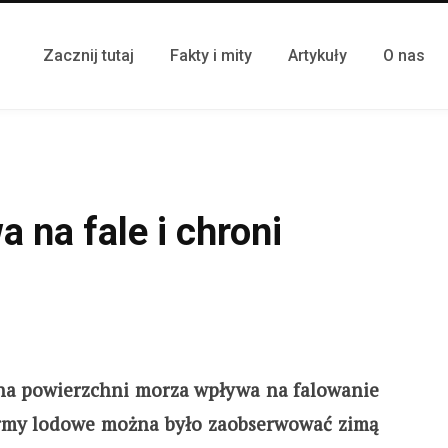
Zacznij tutaj
Fakty i mity
Artykuły
O nas
 na fale i chroni
na powierzchni morza wpływa na falowanie
formy lodowe można było zaobserwować zimą