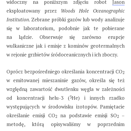
widoczny na poniższym zdjęciu robot
Jason
eksploatowany przez
Woods Hole Oceanographic
Institution
. Zebrane próbki gazów lub wody analizuje
się w laboratorium, podobnie jak te pobierane
na lądzie. Obserwuje się zarówno erupcje
wulkaniczne jak i emisje z kominów geotermalnych
w rejonie grzbietów śródoceanicznych i ich zboczy.
Oprócz bezpośredniego określania koncentracji CO
2
w emitowanej mieszaninie gazów, określa się też
względną zawartość dwutlenku węgla w zależności
od koncentracji helu-3 (
3
He) i innych rzadko
występujących w środowisku izotopów. Pamiętacie
określanie emisji CO
na podstawie emisji SO
–
2
2
metodę, którą opisywaliśmy w poprzednim