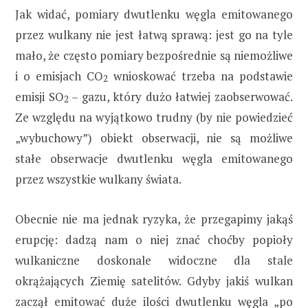
Jak widać, pomiary dwutlenku węgla emitowanego
przez wulkany nie jest łatwą sprawą: jest go na tyle
mało, że często pomiary bezpośrednie są niemożliwe
i o emisjach CO
wnioskować trzeba na podstawie
2
emisji SO
– gazu, który dużo łatwiej zaobserwować.
2
Ze względu na wyjątkowo trudny (by nie powiedzieć
„wybuchowy”) obiekt obserwacji, nie są możliwe
stałe obserwacje dwutlenku węgla emitowanego
przez wszystkie wulkany świata.
Obecnie nie ma jednak ryzyka, że przegapimy jakąś
erupcję: dadzą nam o niej znać choćby popioły
wulkaniczne doskonale widoczne dla stale
okrążających Ziemię satelitów. Gdyby jakiś wulkan
zaczął emitować duże ilości dwutlenku węgla „po