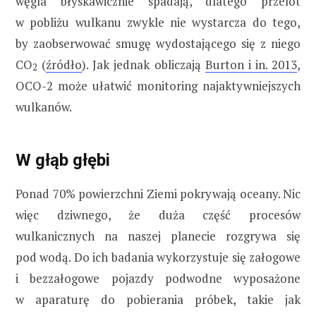
węgla błyskawicznie spadają, dlatego przelot
w pobliżu wulkanu zwykle nie wystarcza do tego,
by zaobserwować smugę wydostającego się z niego
CO
(
źródło
). Jak jednak obliczają
Burton i in. 2013
,
2
OCO-2 może ułatwić monitoring najaktywniejszych
wulkanów.
W głąb głębi
Ponad 70% powierzchni Ziemi pokrywają oceany. Nic
więc dziwnego, że duża część procesów
wulkanicznych na naszej planecie rozgrywa się
pod wodą. Do ich badania wykorzystuje się załogowe
i bezzałogowe pojazdy podwodne wyposażone
w aparaturę do pobierania próbek, takie jak