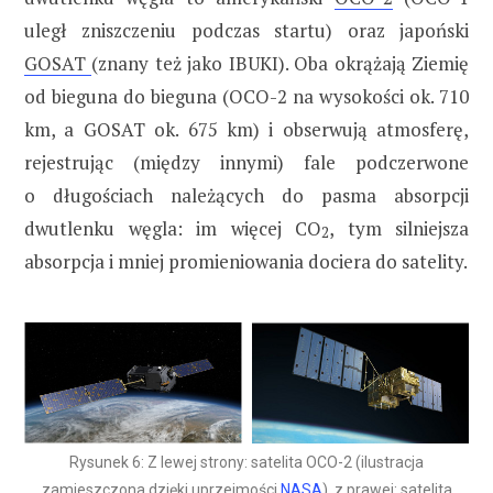
uległ zniszczeniu podczas startu) oraz japoński
GOSAT
(znany też jako IBUKI). Oba okrążają Ziemię
od bieguna do bieguna (OCO-2 na wysokości ok. 710
km, a GOSAT ok. 675 km) i obserwują atmosferę,
rejestrując (między innymi) fale podczerwone
o długościach należących do pasma absorpcji
dwutlenku węgla: im więcej CO
, tym silniejsza
2
absorpcja i mniej promieniowania dociera do satelity.
Rysunek 6: Z lewej strony: satelita OCO-2 (ilustracja
zamieszczona dzięki uprzejmości
NASA
), z prawej: satelita