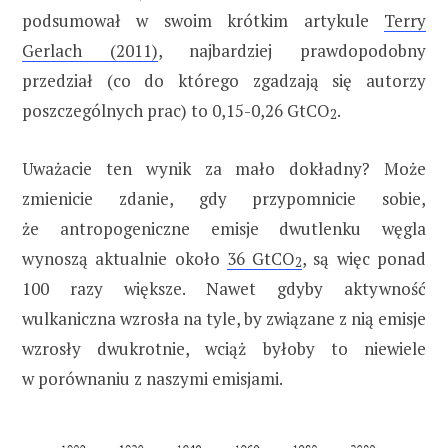
podsumował w swoim krótkim artykule
Terry
Gerlach (2011)
, najbardziej prawdopodobny
przedział (co do którego zgadzają się autorzy
poszczególnych prac) to 0,15-0,26 GtCO
.
2
Uważacie ten wynik za mało dokładny? Może
zmienicie zdanie, gdy przypomnicie sobie,
że antropogeniczne emisje dwutlenku węgla
wynoszą aktualnie około
36 GtCO
, są więc ponad
2
100 razy większe. Nawet gdyby aktywność
wulkaniczna wzrosła na tyle, by związane z nią emisje
wzrosły dwukrotnie, wciąż byłoby to niewiele
w porównaniu z naszymi emisjami.