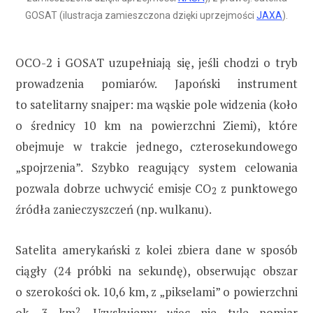
GOSAT (ilustracja zamieszczona dzięki uprzejmości
JAXA
).
OCO-2 i GOSAT uzupełniają się, jeśli chodzi o tryb
prowadzenia pomiarów. Japoński instrument
to satelitarny snajper: ma wąskie pole widzenia (koło
o średnicy 10 km na powierzchni Ziemi), które
obejmuje w trakcie jednego, czterosekundowego
„spojrzenia”. Szybko reagujący system celowania
pozwala dobrze uchwycić emisje CO
z punktowego
2
źródła zanieczyszczeń (np. wulkanu).
Satelita amerykański z kolei zbiera dane w sposób
ciągły (24 próbki na sekundę), obserwując obszar
o szerokości ok. 10,6 km, z „pikselami” o powierzchni
ok. 3 km
2
. Uzyskujemy więc nie tyle pomiar