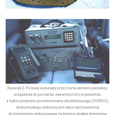
Rysunek 2. Po lewej wysunięty przez burtę samolotu peryskop
urządzenia do pomiarów zawartości SO
w powietrzu
2
z wykorzystaniem promieniowania ultrafioletowego (COSPEC),
obok peryskopu widoczny jest także wlot powietrza
do instrumentu wykonującego na bieżąco analizę chemiczną