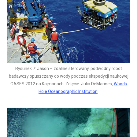
Rysunek 7: Jason – zdalnie sterowany, podwodny robot
badawczy opuszczany do wody podczas ekspedycji naukowej
OASES 2012 na Kajmanach. Zdjęcie: Julia DeMarines,
Woods
Hole Oceanographic Institution
.