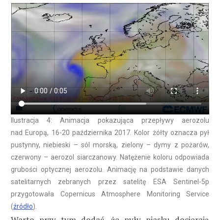
Ilustracja 4: Animacja pokazująca przepływy aerozolu
nad Europą, 16-20 października 2017. Kolor żółty oznacza pył
pustynny, niebieski – sól morską, zielony – dymy z pożarów,
czerwony – aerozol siarczanowy. Natężenie koloru odpowiada
grubości optycznej aerozolu. Animację na podstawie danych
satelitarnych zebranych przez satelitę ESA Sentinel-5p
przygotowała Copernicus Atmosphere Monitoring Service
(
źródło
).
Warto przy tym dodać, że pyły piasku docierają