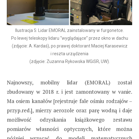
Ilustracja 5: Lidar EMORAL zainstalowany w furgonetce.
Po lewej teleskopy lidaru “wyglądające” przez okno w dachu
(zdjęcie: A. Kardaś), po prawej doktorant Maciej Karasewicz
i reszta urządzenia
(zdjęcie: Zuzanna Rykowska WGiSR, UW).
Najnowszy, mobilny lidar (EMORAL) został
zbudowany w 2018 r. i jest zamontowany w vanie.
Ma osiem kanałów [rejestruje fale ośmiu rodzajów –
przyp.red.], mierzy aerozole oraz parę wodną i daje
możliwość odzyskania książkowego zestawu
pomiarów własności optycznych, które można
później wrzucać do modeli matematycznych