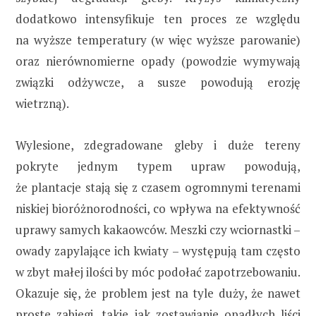
dodatkowo intensyfikuje ten proces ze względu
na wyższe temperatury (w więc wyższe parowanie)
oraz nierównomierne opady (powodzie wymywają
związki odżywcze, a susze powodują erozję
wietrzną).
Wylesione, zdegradowane gleby i duże tereny
pokryte jednym typem upraw powodują,
że plantacje stają się z czasem ogromnymi terenami
niskiej bioróżnorodności, co wpływa na efektywność
uprawy samych kakaowców. Meszki czy wciornastki –
owady zapylające ich kwiaty – występują tam często
w zbyt małej ilości by móc podołać zapotrzebowaniu.
Okazuje się, że problem jest na tyle duży, że nawet
proste zabiegi, takie jak zostawianie opadłych liści