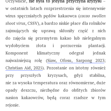
Oczywiście,
nie była to jedyna przyczyna kryzysu
–
w ostatnich latach rozprzestrzenia się intensywnie
wirus spęczniałych pędów kakaowca (
cacao swollen
shoot virus
, CSSV), a bardzo niskie płace dla rolników
zajmujących się uprawą skłoniły część z nich
do zajęcia się przemytem kakao lub nielegalnym
wydobyciem złota i porzucenia plantacji.
Komponent klimatyczny odegrał jednak
najważniejszą rolę (
Siaw, Ofosu, Sarpong 2023
;
Christian Aid, 2025
). Pozostanie on istotny również
przy przyszłych kryzysach, gdyż stabilna,
nie za wysoka temperatura oraz równomierne, duże
opady deszczu, niezbędne do obfitych zbiorów
nasion kakaowców, będą coraz rzadsze w tym
rejonie.