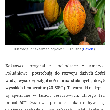
Ilustracja 1: Kakaowiec.Zdjęcie: KLT Dinusha (
Pexels
).
Kakaowce
, oryginalnie pochodzące z Ameryki
Południowej,
potrzebują do rozwoju dużych ilości
wody, wysokiej wilgotności oraz stabilnych, dosyć
wysokich temperatur (20-30℃).
Te warunki najlepiej
są spełniane w lasach deszczowych, dlatego też
ponad 60%
światowej produkcji kakao
odbywa się
w Afryce Zachodniej – na Wybrzeżu Kości Słoniowej