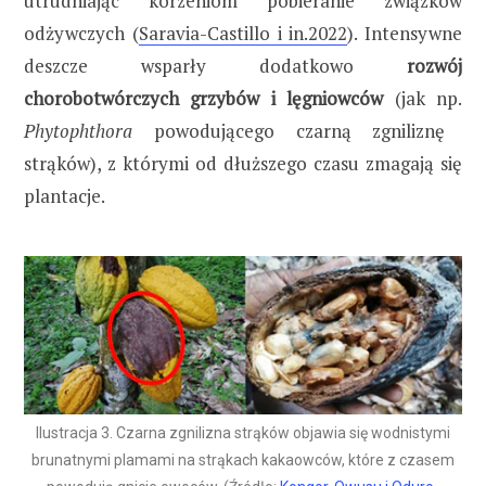
utrudniając korzeniom pobieranie związków
odżywczych (
Saravia-Castillo i in.2022
). Intensywne
deszcze wsparły dodatkowo
rozwój
chorobotwórczych grzybów i lęgniowców
(jak np.
Phytophthora
powodującego czarną zgniliznę
strąków), z którymi od dłuższego czasu zmagają się
plantacje.
Ilustracja 3. Czarna zgnilizna strąków objawia się wodnistymi
brunatnymi plamami na strąkach kakaowców, które z czasem