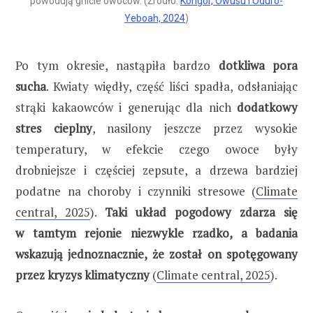
powodują gnicie owoców. (Źródło:
Kongor, Owusu i Oduro-
Yeboah, 2024
)
Po tym okresie, nastąpiła bardzo
dotkliwa pora
sucha
. Kwiaty więdły, część liści spadła, odsłaniając
strąki kakaowców i generując dla nich
dodatkowy
stres cieplny
, nasilony jeszcze przez wysokie
temperatury, w efekcie czego owoce były
drobniejsze i częściej zepsute, a drzewa bardziej
podatne na choroby i czynniki stresowe (
Climate
central, 2025
).
Taki układ pogodowy zdarza się
w tamtym rejonie niezwykle rzadko, a badania
wskazują jednoznacznie, że został on spotęgowany
przez kryzys klimatyczny
(
Climate central, 2025
).