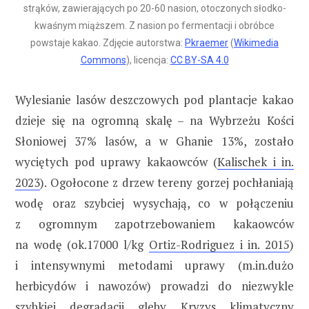
strąków, zawierających po 20-60 nasion, otoczonych słodko-
kwaśnym miąższem. Z nasion po fermentacji i obróbce
powstaje kakao. Zdjęcie autorstwa:
Pkraemer
(
Wikimedia
Commons
), licencja:
CC BY-SA 4.0
Wylesianie lasów deszczowych pod plantacje kakao
dzieje się na ogromną skalę – na Wybrzeżu Kości
Słoniowej 37% lasów, a w Ghanie 13%, zostało
wyciętych pod uprawy kakaowców (
Kalischek i in.
2023
). Ogołocone z drzew tereny gorzej pochłaniają
wodę oraz szybciej wysychają, co w połączeniu
z ogromnym zapotrzebowaniem kakaowców
na wodę (ok.17000 l/kg
Ortiz-Rodriguez i in. 2015
)
i intensywnymi metodami uprawy (m.in.dużo
herbicydów i nawozów) prowadzi do niezwykle
szybkiej degradacji gleby. Kryzys klimatyczny