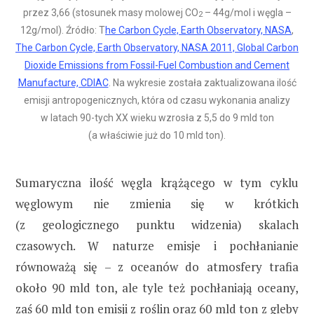
przez 3,66 (stosunek masy molowej CO
– 44g/mol i węgla –
2
12g/mol). Źródło: T
he Carbon Cycle, Earth Observatory, NASA
,
The Carbon Cycle, Earth Observatory, NASA 2011, Global Carbon
Dioxide Emissions from Fossil-Fuel Combustion and Cement
Manufacture, CDIAC
. Na wykresie została zaktualizowana ilość
emisji antropogenicznych, która od czasu wykonania analizy
w latach 90-tych XX wieku wzrosła z 5,5 do 9 mld ton
(a właściwie już do 10 mld ton).
Sumaryczna ilość węgla krążącego w tym cyklu
węglowym nie zmienia się w krótkich
(z geologicznego punktu widzenia) skalach
czasowych. W naturze emisje i pochłanianie
równoważą się – z oceanów do atmosfery trafia
około 90 mld ton, ale tyle też pochłaniają oceany,
zaś 60 mld ton emisji z roślin oraz 60 mld ton z gleby