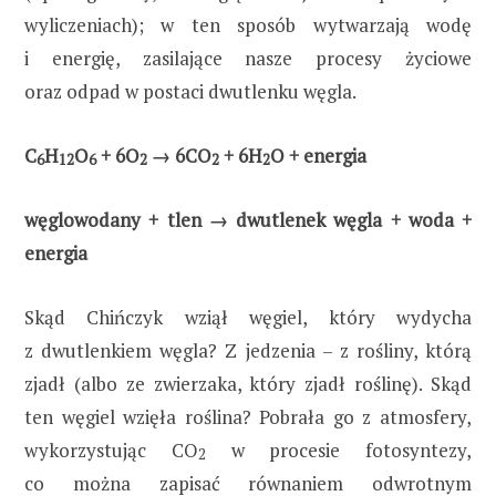
wyliczeniach); w ten sposób wytwarzają wodę
i energię, zasilające nasze procesy życiowe
oraz odpad w postaci dwutlenku węgla.
C
H
O
+ 6O
→ 6CO
+ 6H
O + energia
6
12
6
2
2
2
węglowodany + tlen → dwutlenek węgla + woda +
energia
Skąd Chińczyk wziął węgiel, który wydycha
z dwutlenkiem węgla? Z jedzenia – z rośliny, którą
zjadł (albo ze zwierzaka, który zjadł roślinę). Skąd
ten węgiel wzięła roślina? Pobrała go z atmosfery,
wykorzystując CO
w procesie fotosyntezy,
2
co można zapisać równaniem odwrotnym