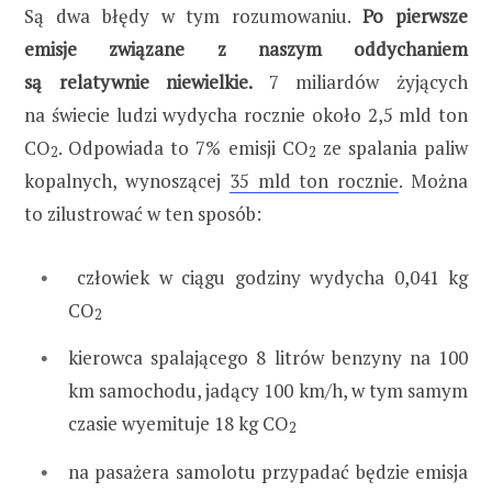
Są dwa błędy w tym rozumowaniu.
Po pierwsze
emisje związane z naszym oddychaniem
są relatywnie niewielkie.
7 miliardów żyjących
na świecie ludzi wydycha rocznie około 2,5 mld ton
CO
. Odpowiada to 7% emisji CO
ze spalania paliw
2
2
kopalnych, wynoszącej
35 mld ton rocznie
. Można
to zilustrować w ten sposób:
człowiek w ciągu godziny wydycha 0,041 kg
CO
2
kierowca spalającego 8 litrów benzyny na 100
km samochodu, jadący 100 km/h, w tym samym
czasie wyemituje 18 kg CO
2
na pasażera samolotu przypadać będzie emisja