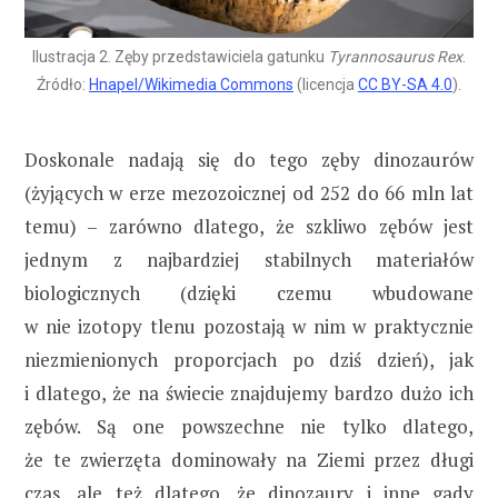
Ilustracja 2. Zęby przedstawiciela gatunku
Tyrannosaurus Rex
.
Źródło:
Hnapel/Wikimedia Commons
(licencja
CC BY-SA 4.0
).
Doskonale nadają się do tego zęby dinozaurów
(żyjących w erze mezozoicznej od 252 do 66 mln lat
temu) – zarówno dlatego, że szkliwo zębów jest
jednym z najbardziej stabilnych materiałów
biologicznych (dzięki czemu wbudowane
w nie izotopy tlenu pozostają w nim w praktycznie
niezmienionych proporcjach po dziś dzień), jak
i dlatego, że na świecie znajdujemy bardzo dużo ich
zębów. Są one powszechne nie tylko dlatego,
że te zwierzęta dominowały na Ziemi przez długi
czas, ale też dlatego, że dinozaury i inne gady