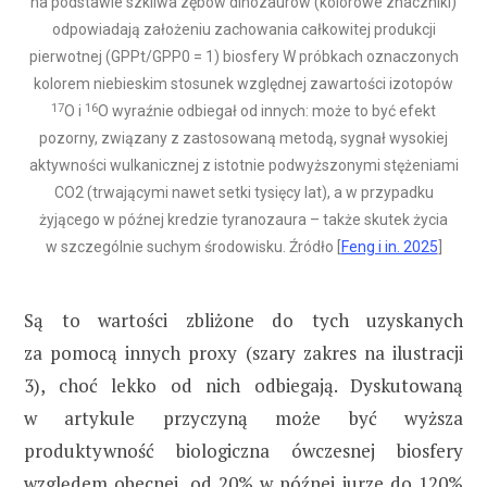
na podstawie szkliwa zębów dinozaurów (kolorowe znaczniki)
odpowiadają założeniu zachowania całkowitej produkcji
pierwotnej (GPPt/GPP0 = 1) biosfery W próbkach oznaczonych
kolorem niebieskim stosunek względnej zawartości izotopów
17
16
O i
O wyraźnie odbiegał od innych: może to być efekt
pozorny, związany z zastosowaną metodą, sygnał wysokiej
aktywności wulkanicznej z istotnie podwyższonymi stężeniami
CO2 (trwającymi nawet setki tysięcy lat), a w przypadku
żyjącego w późnej kredzie tyranozaura – także skutek życia
w szczególnie suchym środowisku. Źródło [
Feng i in. 2025
]
Są to wartości zbliżone do tych uzyskanych
za pomocą innych proxy (szary zakres na ilustracji
3), choć lekko od nich odbiegają. Dyskutowaną
w artykule przyczyną może być wyższa
produktywność biologiczna ówczesnej biosfery
względem obecnej, od 20% w późnej jurze do 120%