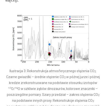
więcej).
Ilustracja 3: Rekonstrukcja atmosferycznego stężenia CO
.
2
Czarne gwiazdki – średnie stężenie CO
w późnej jurze i późnej
2
kredzie zrekonstruowane na podstawie stosunku izotopów
17
16
O/
O w szkliwie zębów dinozaurów, kolorowe znaczniki –
poszczególne pomiary. Szary przedział – zakres stężenia CO
2
na podstawie innych proxy. Rekonstrukcje stężenia CO
2