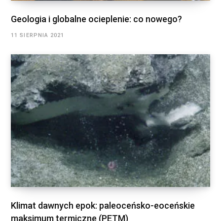
Geologia i globalne ocieplenie: co nowego?
11 SIERPNIA 2021
Klimat dawnych epok: paleoceńsko-eoceńskie
maksimum termiczne (PETM)