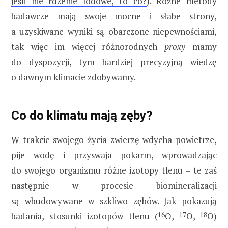
jeśli nie rdzenie lodowe, to co?
). Różne metody
badawcze mają swoje mocne i słabe strony,
a uzyskiwane wyniki są obarczone niepewnościami,
tak więc im więcej różnorodnych
proxy
mamy
do dyspozycji, tym bardziej precyzyjną wiedzę
o dawnym klimacie zdobywamy.
Co do klimatu mają zęby?
W trakcie swojego życia zwierzę wdycha powietrze,
pije wodę i przyswaja pokarm, wprowadzając
do swojego organizmu różne izotopy tlenu – te zaś
następnie w procesie biomineralizacji
są wbudowywane w szkliwo zębów. Jak pokazują
badania, stosunki izotopów tlenu (
16
O,
17
O,
18
O)