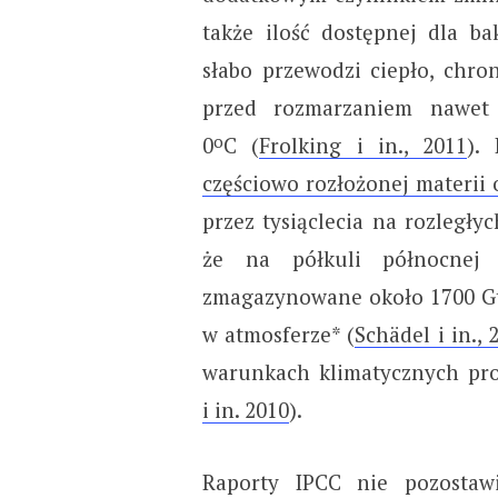
także ilość dostępnej dla ba
słabo przewodzi ciepło, chro
przed rozmarzaniem nawet 
o
0
C (
Frolking i in., 2011
).
częściowo rozłożonej materii 
przez tysiąclecia na rozległyc
że na półkuli północnej
zmagazynowane około 1700 Gt 
w atmosferze* (
Schädel i in., 
warunkach klimatycznych pro
i in. 2010
).
Raporty IPCC nie pozostawi