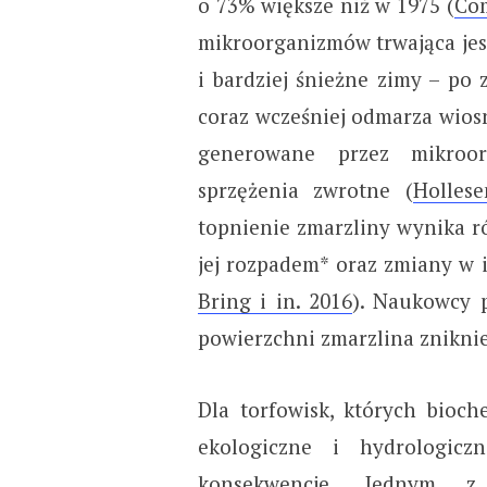
o 73% większe niż w 1975 (
Com
mikroorganizmów trwająca jesz
i bardziej śnieżne zimy – po
coraz wcześniej odmarza wiosną
generowane przez mikroor
sprzężenia zwrotne (
Holles
topnienie zmarzliny wynika 
jej rozpadem* oraz zmiany w i
Bring i in. 2016
). Naukowcy p
powierzchni zmarzlina zniknie
Dla torfowisk, których bioc
ekologiczne i hydrologic
konsekwencje. Jednym z