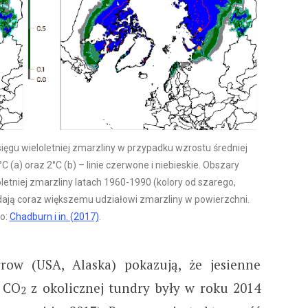
gu wieloletniej zmarzliny w przypadku wzrostu średniej
 (a) oraz 2°C (b) – linie czerwone i niebieskie. Obszary
etniej zmarzliny latach 1960-1990 (kolory od szarego,
adają coraz większemu udziałowi zmarzliny w powierzchni.
ło:
Chadburn i in. (2017)
.
ow (USA, Alaska) pokazują, że jesienne
e CO
z okolicznej tundry były w roku 2014
2