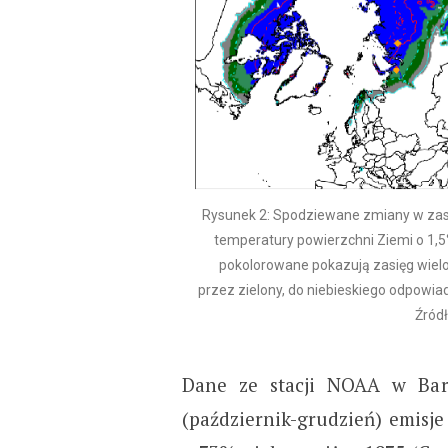
Rysunek 2: Spodziewane zmiany w zasię
temperatury powierzchni Ziemi o 1,5°C
pokolorowane pokazują zasięg wielol
przez zielony, do niebieskiego odpowi
Źród
Dane ze stacji NOAA w Barr
(październik-grudzień) emisj