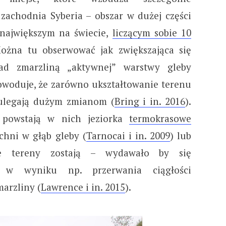
 zachodnia Syberia – obszar w dużej części
 największym na świecie,
liczącym sobie 10
Można tu obserwować jak zwiększająca się
ad zmarzliną „aktywnej” warstwy gleby
powoduje, że zarówno ukształtowanie terenu
 ulegają dużym zmianom (
Bring i in. 2016
).
, powstają w nich jeziorka
termokrasowe
chni w głąb gleby (
Tarnocai i in. 2009
) lub
ne tereny zostają – wydawało by się
e w wyniku np. przerwania ciągłości
arzliny (
Lawrence i in. 2015
).