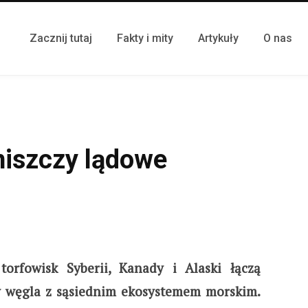
Zacznij tutaj
Fakty i mity
Artykuły
O nas
niszczy lądowe
torfowisk Syberii, Kanady i Alaski łączą
 węgla z sąsiednim ekosystemem morskim.