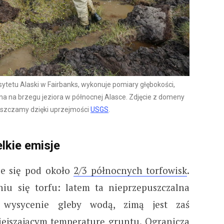
sytetu Alaski w Fairbanks, wykonuje pomiary głębokości,
ina na brzegu jeziora w północnej Alasce. Zdjęcie z domeny
eszczamy dzięki uprzejmości
USGS
.
lkie emisje
je się pod około
2/3 północnych torfowis
k
.
niu się torfu: latem ta nieprzepuszczalna
 wysycenie gleby wodą, zimą jest zaś
jszającym temperaturę gruntu. Ogranicza