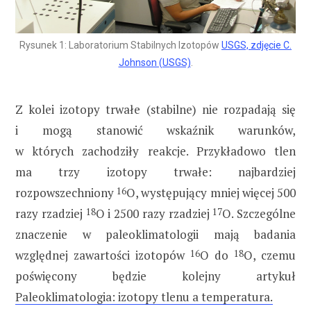
Rysunek 1: Laboratorium Stabilnych Izotopów
USGS, zdjęcie C.
Johnson (USGS)
.
Z kolei izotopy trwałe (stabilne) nie rozpadają się
i mogą stanowić wskaźnik warunków,
w których zachodziły reakcje. Przykładowo tlen
ma trzy izotopy trwałe: najbardziej
rozpowszechniony
16
O, występujący mniej więcej 500
razy rzadziej
18
O i 2500 razy rzadziej
17
O. Szczególne
znaczenie w paleoklimatologii mają badania
względnej zawartości izotopów
16
O do
18
O, czemu
poświęcony będzie kolejny artykuł
Paleoklimatologia: izotopy tlenu a temperatura.