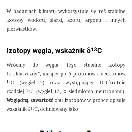
W badaniach klimatu wykorzystuje się też stabilne
izotopy wodoru, siarki, azotu, argonu i innych
pierwiastków.
13
Izotopy węgla, wskaźnik δ
C
Wróćmy do węgla. Jego stabilne izotopy
to „klasyczny”, mający po 6 protonów i neutronów
12
C (węgiel-12) oraz występujący 100-krotnie
rzadziej
13
C (węgiel-13, z siedmioma neutronami).
Względną zawartość
obu izotopów w próbce opisuje
wskaźnik δ
13
C, definiowany jako: