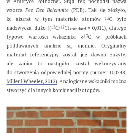
w Ameryce Północnej. Stąd też pochodzi nazwa
wzorca
Pee Dee Belemnite
(PDB). Tak się złożyło,
że akurat w tym materiale atomów
13
C było
nadzwyczaj dużo ((
13
C/
12
C)
= 0,011), dlatego
standard
typowe wartości wskaźnika δ
13
C w próbkach
poddawanych analizie są ujemne. Oryginalny
materiał referencyjny został już dawno zużyty,
ale zanim to nastąpiło, został wykorzystany
do stworzenia odpowiedniej normy (numer 100248,
Miller i Wheeler, 2012)
. Analogiczne wskaźniki można
stworzyć dla innych kombinacji izotopów.