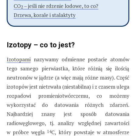
CO
– jeśli nie rdzenie lodowe, to co?
2
Drzewa, korale i stalaktyty
Izotopy – co to jest?
Izotopami
nazywamy odmienne postacie atomów
tego samego pierwiastka, które różnią się ilością
neutronów w jądrze (a więc mają różne masy). Część
izotopów jest nietrwała (niestabilna) i z czasem ulega
rozpadowi promieniotwórczemu, co możemy
wykorzystać do datowania różnych zdarzeń.
Najbardziej znany jest sposób datowania
radiowęglowego, tj. analizy względnej zawartości
w próbce węgla
14
C, który powstaje w atmosferze