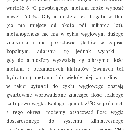
wartość δ
13
C powstającego metanu może wynosić
nawet -50‰. Gdy atmosfera jest bogata w tlen
(co ma miejsce od około pół miliarda lat),
metanogeneza nie ma w cyklu węglowym dużego
znaczenia i nie pozostawia śladów w zapisie
kopalnym. Zdarzają się jednak wyjątki –
gdy do atmosfery wyzwalają się olbrzymie ilości
metanu z oceanicznych klatratów (zwanych też
hydratami) metanu lub wieloletniej zmarzliny –
w takiej sytuacji do cyklu węglowego zostają
gwałtownie wprowadzone znaczące ilości lekkiego
izotopowo węgla. Badając spadek δ
13
C w próbkach
z tego okresu możemy oszacować ilość węgla
dostarczonego do systemu klimatycznego
i pośrednio skalę skokowego wzrostu stężenia CH