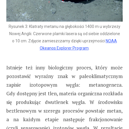
Rysunek 3: Klatraty metanu na głębokości 1400 m u wybrzeży
Nowej Anglii. Czerwone plamki lasera są od siebie oddzielone
o 10 cm. Zdjęcie zamieszczamy dzięki uprzejmości
NOAA
Okeanos Explorer Program
.
Istnieje też inny biologiczny proces, który może
pozostawić wyraźny znak w paleoklimatycznym
zapisie izotopowym węgla: metanogeneza.
Gdy dostępny jest tlen, materia organiczna rozkłada
się produkując dwutlenek węgla. W środowisku
beztlenowym w szeregu procesów powstaje metan,
a na każdym etapie następuje frakcjonowanie
(czyli separowanie) izotopów węgla. W rezultacie