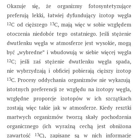
Okazuje się, że organizmy fotosyntetyzujące
preferują lekki, łatwiej dyfundujący izotop węgla
12
C od cięższego
13
C, mają więc w sobie względem
otoczenia niedobór tego ostatniego. Jeśli stężenie
dwutlenku węgla w atmosferze jest wysokie, mogą
być „wybredne” i wbudowują w siebie więcej węgla
12
C; jeśli zaś stężenie dwutlenku węgla spada,
nie wybrzydzają i obficiej pobierają cięższy izotop
13
C. Procesy oddychania organizmów nie wykazują
istotnych preferencji ze względu na izotopy węgla,
względne proporcje izotopów w ich szczątkach
zostają więc takie jak w atmosferze. Kiedy resztki
martwych organizmów tworzą skały pochodzenia
organicznego (ich wyraźną cechą jest obniżona
zawartość
13
C), zapisane są w nich informacje