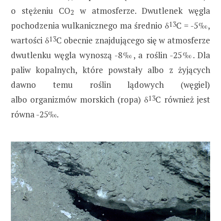
o stężeniu CO
w atmosferze. Dwutlenek węgla
2
pochodzenia wulkanicznego ma średnio δ
13
C = -5‰,
wartości δ
13
C obecnie znajdującego się w atmosferze
dwutlenku węgla wynoszą -8‰, a roślin -25‰. Dla
paliw kopalnych, które powstały albo z żyjących
dawno temu roślin lądowych (węgiel)
albo organizmów morskich (ropa) δ
13
C również jest
równa -25‰.